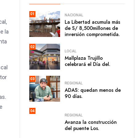
01
NACIONAL
al,
La Libertad acumula más
de S/ 8,500millones de
e la
inversión comprometida.
nta
02
LOCAL
Mallplaza Trujillo
celebrará el Día del.
scal
tor
03
REGIONAL
ADAS: quedan menos de
90 días.
as.
se
04
REGIONAL
Avanza la construcción
del puente Los.