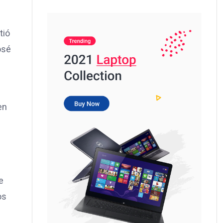
tió
osé
en
e
os