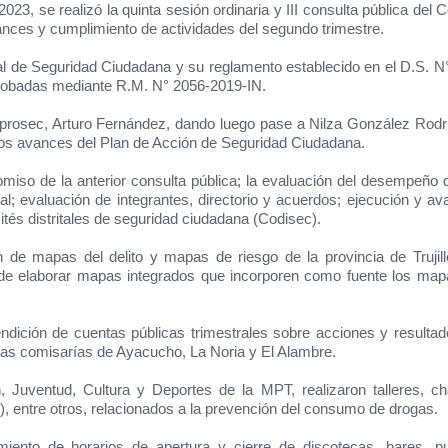
3, se realizó la quinta sesión ordinaria y III consulta pública del 
nces y cumplimiento de actividades del segundo trimestre
.
l de Seguridad Ciudadana y su reglamento establecido en el D.S. N
aprobadas mediante R.M. N° 2056-2019-IN.
 Coprosec, Arturo Fernández, dando luego pase a
Nilza González Rodr
 los avances del Plan de Acción de Seguridad Ciudadana.
miso de la anterior consulta pública; la evaluación del desempeño 
; evaluación de integrantes, directorio y acuerdos; ejecución y a
ités distritales de seguridad ciudadana (Codisec).
de mapas del delito y mapas de riesgo de la provincia de Trujill
ad de elaborar mapas integrados que incorporen como fuente los ma
ición de cuentas públicas trimestrales sobre acciones y resultad
e las comisarías de Ayacucho, La Noria y El Alambre.
, Juventud, Cultura y Deportes de la MPT,
realizaron talleres, ch
s), entre otros, relacionados a la prevención del consumo de drogas.
limiento de horarios de apertura y cierre de discotecas, bares, 