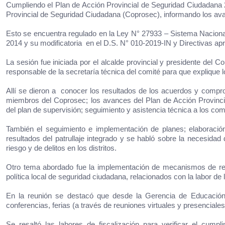
Cumpliendo el Plan de Acción Provincial de Seguridad Ciudadana 202
Provincial de Seguridad Ciudadana (Coprosec), informando los ava
Esto se encuentra regulado en la Ley N° 27933 – Sistema Naciona
2014 y su modificatoria en el D.S. N° 010-2019-IN y Directivas 
La sesión fue iniciada por el alcalde provincial y presidente del
responsable de la secretaría técnica del comité para que explique
Allí se dieron a conocer los resultados de los acuerdos y compro
miembros del Coprosec; los avances del Plan de Acción Provincial
del plan de supervisión; seguimiento y asistencia técnica a los com
También el seguimiento e implementación de planes; elaboración 
resultados del patrullaje integrado y se habló sobre la necesid
riesgo y de delitos en los distritos.
Otro tema abordado fue la implementación de mecanismos de rend
política local de seguridad ciudadana, relacionados con la labor d
En la reunión se destacó que desde
la Gerencia de Educación
conferencias, ferias (a través de reuniones virtuales y presenciale
Se resaltó las labores de fiscalización para verificar el cump