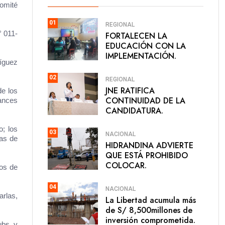
Comité
01
REGIONAL
° 011-
FORTALECEN LA
EDUCACIÓN CON LA
IMPLEMENTACIÓN.
íguez
02
REGIONAL
JNE RATIFICA
de los
CONTINUIDAD DE LA
vances
CANDIDATURA.
o; los
03
NACIONAL
pas de
HIDRANDINA ADVIERTE
QUE ESTÁ PROHIBIDO
COLOCAR.
os de
04
NACIONAL
arlas,
La Libertad acumula más
de S/ 8,500millones de
inversión comprometida.
pubs y