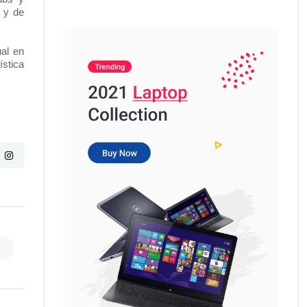
s y de
ual en
ística