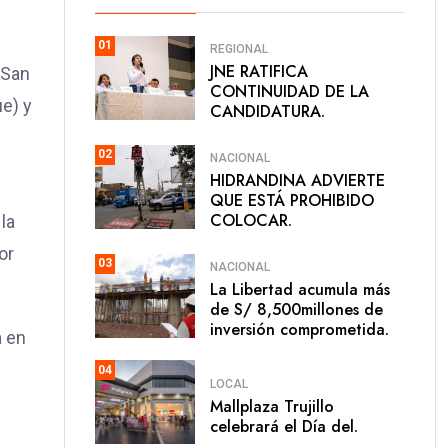
01
REGIONAL
JNE RATIFICA
 San
CONTINUIDAD DE LA
ue) y
CANDIDATURA.
02
NACIONAL
HIDRANDINA ADVIERTE
QUE ESTÁ PROHIBIDO
COLOCAR.
la
or
03
NACIONAL
La Libertad acumula más
de S/ 8,500millones de
inversión comprometida.
a en
04
LOCAL
Mallplaza Trujillo
celebrará el Día del.