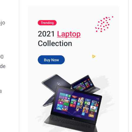
ajo
00
 de
s