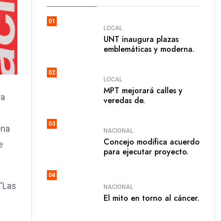
01
LOCAL
UNT inaugura plazas
emblemáticas y moderna.
02
LOCAL
MPT mejorará calles y
ra
veredas de.
03
una
NACIONAL
Concejo modifica acuerdo
e
para ejecutar proyecto.
04
 “Las
NACIONAL
El mito en torno al cáncer.
a