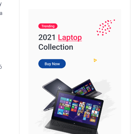
y
la
ó