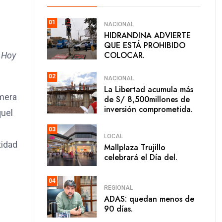
01
NACIONAL
HIDRANDINA ADVIERTE
QUE ESTÁ PROHIBIDO
COLOCAR.
. Hoy
02
NACIONAL
La Libertad acumula más
imera
de S/ 8,500millones de
inversión comprometida.
quel
03
LOCAL
tidad
Mallplaza Trujillo
celebrará el Día del.
04
REGIONAL
ADAS: quedan menos de
90 días.