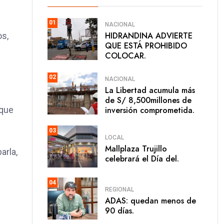
01
NACIONAL
HIDRANDINA ADVIERTE
os,
QUE ESTÁ PROHIBIDO
COLOCAR.
02
NACIONAL
La Libertad acumula más
de S/ 8,500millones de
 que
inversión comprometida.
03
LOCAL
Mallplaza Trujillo
arla,
celebrará el Día del.
04
REGIONAL
ADAS: quedan menos de
90 días.