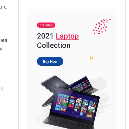
bra
para
ue
ue