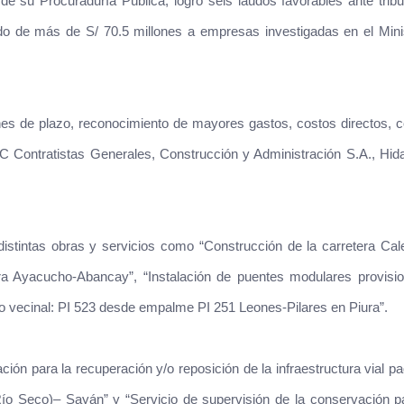
e su Procuraduría Pública, logró seis laudos favorables ante trib
ado de más de S/ 70.5 millones a empresas investigadas en el Mini
es de plazo, reconocimiento de mayores gastos, costos directos, 
C Contratistas Generales, Construcción y Administración S.A., Hid
stintas obras y servicios como “Construcción de la carretera Cal
tera Ayacucho-Abancay”, “Instalación de puentes modulares provisi
o vecinal: PI 523 desde empalme PI 251 Leones-Pilares en Piura”.
ión para la recuperación y/o reposición de la infraestructura vial p
eco)– Sayán” y “Servicio de supervisión de la conservación pa