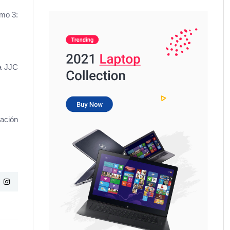
amo 3:
sa JJC
ración