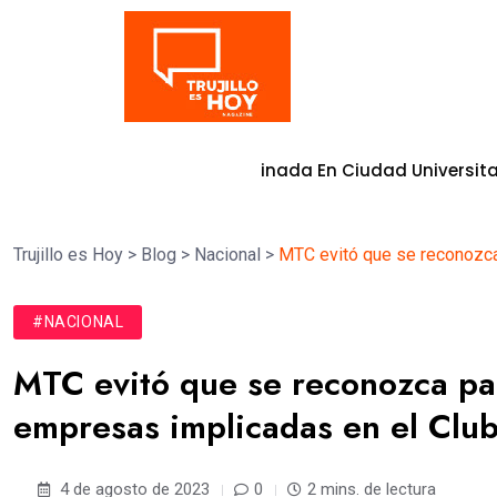
Tendencia
erna Vía Adoquinada En Ciudad Universitaria
8 de agosto d
Trujillo es Hoy
>
Blog
>
Nacional
>
MTC evitó que se reconozca
#NACIONAL
MTC evitó que se reconozca pa
empresas implicadas en el Club
4 de agosto de 2023
0
2 mins. de lectura