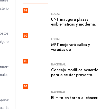
unales
sterio
01
LOCAL
UNT inaugura plazas
emblemáticas y moderna.
costos
02
LOCAL
algo e
MPT mejorará calles y
veredas de.
03
NACIONAL
emar-
Concejo modifica acuerdo
para ejecutar proyecto.
onales
04
NACIONAL
El mito en torno al cáncer.
aquete
ra la