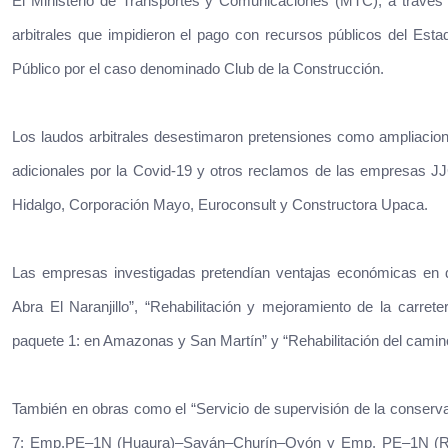
El Ministerio de Transportes y Comunicaciones (MTC), a través d
arbitrales que impidieron el pago con recursos públicos del Est
Público por el caso denominado Club de la Construcción.
Los laudos arbitrales desestimaron pretensiones como ampliacion
adicionales por la Covid-19 y otros reclamos de las empresas JJ
Hidalgo, Corporación Mayo, Euroconsult y Constructora Upaca.
Las empresas investigadas pretendían ventajas económicas en di
Abra El Naranjillo”, “Rehabilitación y mejoramiento de la carre
paquete 1: en Amazonas y San Martín” y “Rehabilitación del camin
También en obras como el “Servicio de supervisión de la conservac
7: Emp.PE–1N (Huaura)–Sayán–Churín–Oyón y Emp. PE–1N (Río S