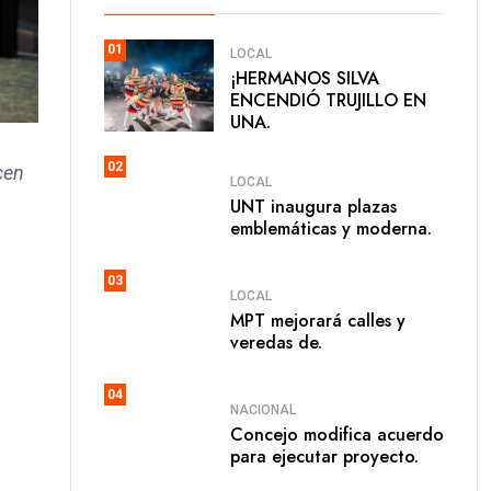
01
LOCAL
​¡HERMANOS SILVA
ENCENDIÓ TRUJILLO EN
UNA.
02
cen
LOCAL
UNT inaugura plazas
emblemáticas y moderna.
03
LOCAL
MPT mejorará calles y
veredas de.
04
NACIONAL
Concejo modifica acuerdo
para ejecutar proyecto.