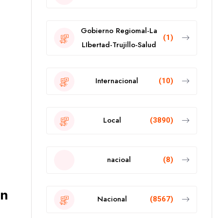
Gobierno Regiomal-La
(1)
LIbertad-Trujillo-Salud
Internacional
(10)
Local
(3890)
nacioal
(8)
en
Nacional
(8567)