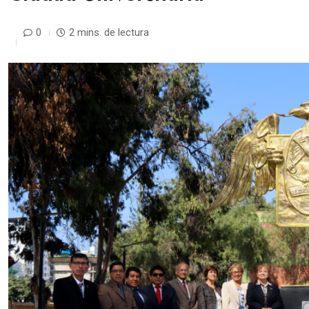
0
2 mins. de lectura