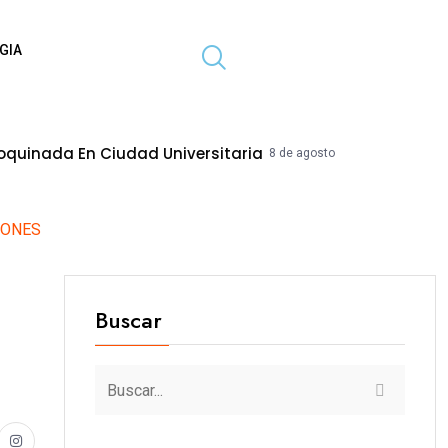
GIA
dad Universitaria
MPT Mejorará Calles
8 de agosto de 2026
IONES
Buscar