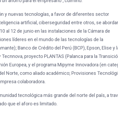
ica un ahorro para el empresario”, culminó.
n y nuevas tecnologías, a favor de diferentes sector
eligencia artificial, ciberseguridad entre otros, se aborda
10 al 12 de junio en las instalaciones de la Cámara de
ciones líderes en el mundo de las tecnologías de la
mante); Banco de Crédito del Perú (BCP), Epson, Elise y l
; y Tecnnova, proyecto PLANTAS (Palanca para la Transici
nión Europea, y el programa Mipyme Innovadora (en cate
del Norte, como aliado académico; Provisiones Tecnológ
 empresa colaboradora.
unidad tecnológica más grande del norte del país, a tra
dado que el aforo es limitado.