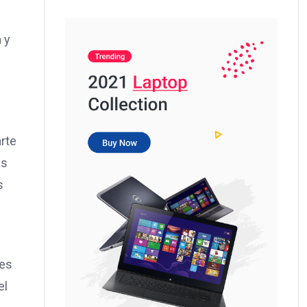
 y
arte
as
s
 es
el