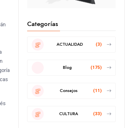
Categorías
rán
ACTUALIDAD
(3)
a
ón
Blog
(175)
goría
icas
Consejos
(11)
vés
CULTURA
(33)