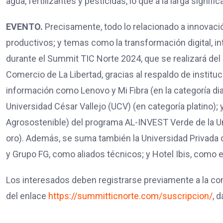
agua, fertilizantes y pesticidas, lo que a la larga signif
EVENTO.
Precisamente, todo lo relacionado a innovació
productivos; y temas como la transformación digital, int
durante el Summit TIC Norte 2024, que se realizará del 
Comercio de La Libertad, gracias al respaldo de institu
información como Lenovo y Mi Fibra (en la categoría dia
Universidad César Vallejo (UCV) (en categoría platino)
Agrosostenible) del programa AL-INVEST Verde de la U
oro). Además, se suma también la Universidad Privada 
y Grupo FG, como aliados técnicos; y Hotel Ibis, como
Los interesados deben registrarse previamente a la com
del enlace
https://summitticnorte.com/suscripcion/
, 