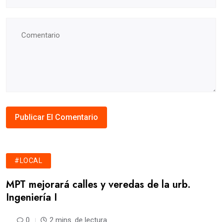
#LOCAL
MPT mejorará calles y veredas de la urb.
Ingeniería I
0
2 mins. de lectura