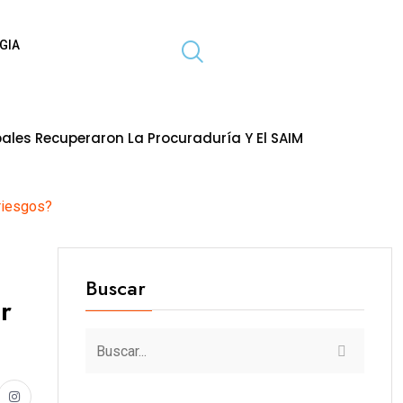
GIA
n La Procuraduría Y El SAIMT
HIDRAN
7 de agosto de 2026
 riesgos?
Buscar
r