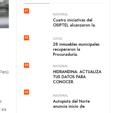
01
NACIONAL
Cuatro iniciativas del
OSIPTEL alcanzaron la.
02
LOCAL
28 inmuebles municipales
recuperaron la
Procuraduría.
03
NACIONAL
HIDRANDINA: ACTUALIZA
 Perú
TUS DATOS PARA
CONOCER.
04
NACIONAL
Autopista del Norte
e
anuncia inicio de.
l es