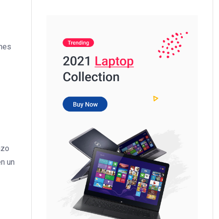
ones
azo
en un