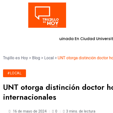
Tendencia
oderna Vía Adoquinada En Ciudad Universitaria
8 de agost
Trujillo es Hoy
>
Blog
>
Local
>
UNT otorga distinción doctor ho
#LOCAL
UNT otorga distinción doctor h
internacionales
16 de mayo de 2024
0
3 mins. de lectura