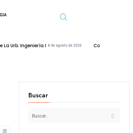
GIA
iería I
Concejo Modifica Acuerdo Para 
8 de agosto de 2026
Buscar