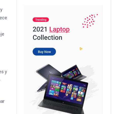
 y
lece
aje
es y
o
nar