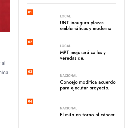
01
LOCAL
UNT inaugura plazas
emblemáticas y moderna.
02
LOCAL
MPT mejorará calles y
veredas de.
 al
mica
03
NACIONAL
Concejo modifica acuerdo
para ejecutar proyecto.
04
NACIONAL
El mito en torno al cáncer.