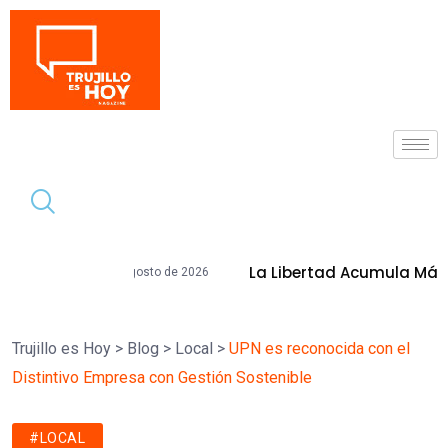
Tendencia
La Libertad Acumula Más De S/ 8,500millon
sto de 2026
Trujillo es Hoy
>
Blog
>
Local
>
UPN es reconocida con el
Distintivo Empresa con Gestión Sostenible
#LOCAL