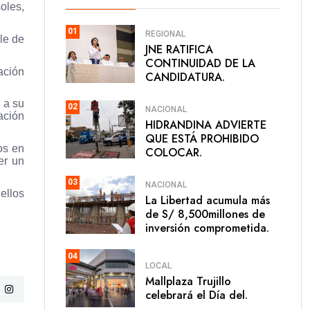
oles,
01
REGIONAL
le de
JNE RATIFICA
CONTINUIDAD DE LA
ación
CANDIDATURA.
 a su
02
NACIONAL
ación
HIDRANDINA ADVIERTE
QUE ESTÁ PROHIBIDO
os en
COLOCAR.
er un
03
NACIONAL
ellos
La Libertad acumula más
de S/ 8,500millones de
inversión comprometida.
04
LOCAL
Mallplaza Trujillo
celebrará el Día del.