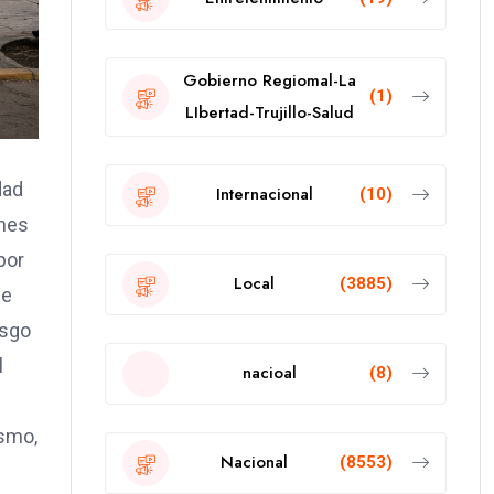
Gobierno Regiomal-La
(1)
LIbertad-Trujillo-Salud
dad
Internacional
(10)
ches
por
Local
(3885)
ue
esgo
l
nacioal
(8)
ismo,
Nacional
(8553)