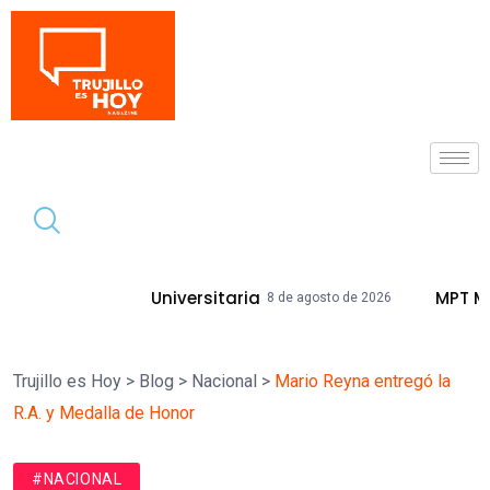
Tendencia
ad Universitaria
MPT Mejorará Calles 
8 de agosto de 2026
Trujillo es Hoy
>
Blog
>
Nacional
>
Mario Reyna entregó la
R.A. y Medalla de Honor
#NACIONAL