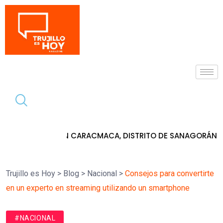
Tendencia
ARACMACA, DISTRITO DE SANAGORÁN
JN
7 de agosto de 2026
Trujillo es Hoy
>
Blog
>
Nacional
>
Consejos para convertirte
en un experto en streaming utilizando un smartphone
#NACIONAL