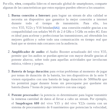
Por ello,
vivo
, compañía líder en el mercado global de smartphones, comparte
algunas de las características que estos equipos pueden ofrecer a los usuarios:
Buena conexión a Internet:
para lograr un stream de alta calidad se
necesita un dispositivo que garantice la mejor conexión a internet
durante todo el tiempo de transmisión. Para ello, los
vivo
Y35,
Y22s
y
Y16
brindan
una conexión estable gracias a su
[SA1]
compatibilidad con señales Wi-Fi de 2.4 GHz o 5 GHz en redes 4G. Esto
es ideal para acelerar y perfeccionar las transmisiones, así obtendrán los
mejores gráficos y sobre todo una comunicación en tiempo real que
hará que se sienten más cercanos con la audiencia.
Amplificador de audio:
el Audio Booster actualizado del
vivo Y35
,
permite que los audios se puedan apreciar con mayor detalle gracias al
potente altavoz, sobre todo para aquellas actividades que involucran
música, videos y juegos.
Batería de larga duración:
para evitar problemas al momento de jugar
por temas de duración de la batería, los tres dispositivos de la serie Y
vienen equipados con una batería de larga duración de 5000mAh que
les permitirá jugar durante horas sin preocuparse por quedarse sin
batería (hasta 7 horas de juego intensivo con una carga).
Potente procesador:
la potencia es determinante para lograr transmitir
la inmensa cantidad de datos al llevar a cabo un stream. Por ejemplo,
el
Snapdragon 680
del
vivo Y35
y
del
vivo Y22s
cuenta con un
sistema de procesamiento de 6 nanómetros que potencian la velocidad,