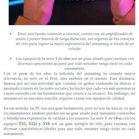
Tener una buena conexión a internet, contar con un amplificador de
audio y poseer batería de larga duración, son algunos de los consejos
de vivo para lograr la mejor experiencia del streaming, a través de un
celular.
Los equipos de la serie Y de
vivo
son un gran aliado pues cuentan con
diversas características para que todo streamer tenga éxito en cada
transmisión.
Con el pasar de los años la industria del streaming ha tomado mayor
relevancia, no solo en el Perú, sino también en el mundo. Esta dinámica,
famosa por ser una actividad que consiste en grabar contenido en directo y
mostrarlo a través de las redes sociales, ha hecho que cada vez más personas se
vayan uniendo con las herramientas que tienen a su alcance. Sin embargo, ser
streamer no es una tarea sencilla, requiere contar con equipos de calidad.
En ese sentido, las PC son una gran herramienta, pero no son las únicas, ya que
los smartphones también pueden ser un gran aliado para transmitir contenidos
y brindar una experiencia de calidad a los usuarios. La serie Y de
vivo,
con los
equipos
Y35
,
Y22s
y
Y16
son un gran ejemplo de ello, pues cuentan con
diversas características ideales para que todo streamer tenga éxito en cada
transmisión.