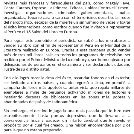
revistas más famosas y faranduleras del país, como Magaly TeVe,
Gente, Caretas, Expreso, La Primera, Exitosa, Unidos Contra el Crimen,
investigar organizaciones criminales gubernamentales, mafias
organizadas, toparse cara a cara con el terrorismo, desarticular redes
del narcotráfico, escapar de la muerte un sinnúmero de veces y lograr
el éxito internacional como escritor cuando fue invitado a representar
al Perú en el 18 Salón del Libro en Europa.
Para lograr este cometido el periodista se subió a los microbuses a
vender su libro con el fin de representar al Perú en el Mundial de la
Literatura realizado en Europa. Gracias a esta campaña pudo vender
más de tres mil libros, salir en todos los programas de televisión, ser
recibido por el Primer Ministro de Luxemburgo, ser homenajeado por
delegaciones de peruanos en el extranjero y ser declarado ciudadano
ilustre de su distrito natal.
Con ello logró tocar la cima del éxito, recaudar fondos en el exterior,
ser invitado a otros países, y cuando regresó a Lima, emprendió la
campaña de libros más apoteósica antes vista que regaló millares de
ejemplares a miles de peruanos activando millones de lectores e
instalando decenas de bibliotecas en las zonas más pobres y
abandonadas del país y de Latinoamérica.
Sin embargo, el destino le jugaría una mala pasada que lo hizo caer
estrepitosamente hasta puntos depresivos que lo llevaron a la
convalecencia física y padecer un infarto cerebral que le reveló el
propósito por el cual fue creado. Una misión encomendada por Dios
para la que no estaba preparado.