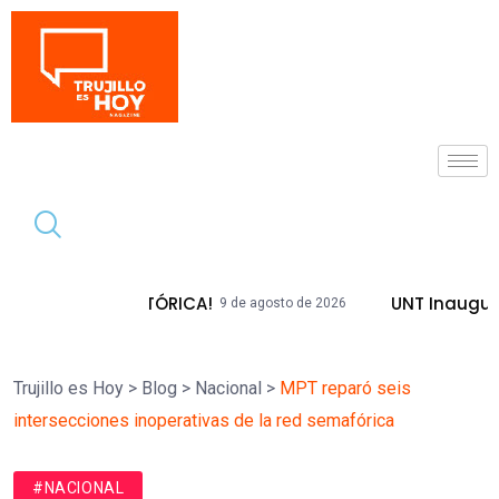
Tendencia
DA HISTÓRICA!
UNT Inaugura Plazas E
9 de agosto de 2026
Trujillo es Hoy
>
Blog
>
Nacional
>
MPT reparó seis
intersecciones inoperativas de la red semafórica
#NACIONAL