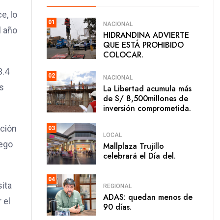
e, lo
01
NACIONAL
l año
HIDRANDINA ADVIERTE
QUE ESTÁ PROHIBIDO
COLOCAR.
3.4
02
NACIONAL
s
La Libertad acumula más
de S/ 8,500millones de
inversión comprometida.
ación
03
LOCAL
uego
Mallplaza Trujillo
celebrará el Día del.
04
sita
REGIONAL
ADAS: quedan menos de
 el
90 días.