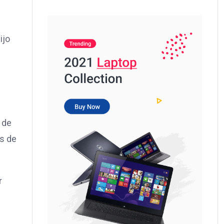
ijo
 de
ás de
r