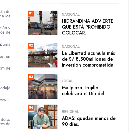
sta de
01
NACIONAL
 a los
HIDRANDINA ADVIERTE
QUE ESTÁ PROHIBIDO
ción y
COLOCAR.
jos de
óptima
02
NACIONAL
La Libertad acumula más
es, en
de S/ 8,500millones de
inversión comprometida.
 km de
03
LOCAL
Mallplaza Trujillo
Rodaje
celebrará el Día del.
rywall
04
REGIONAL
ADAS: quedan menos de
ntero,
90 días.
res de