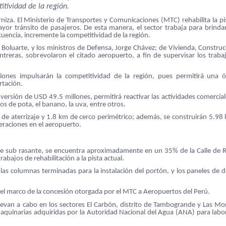
tividad de la región.
iza. El Ministerio de Transportes y Comunicaciones (MTC) rehabilita la pi
mayor tránsito de pasajeros. De esta manera, el sector trabaja para brindar
uencia, incremente la competitividad de la región.
a Boluarte, y los ministros de Defensa, Jorge Chávez; de Vivienda, Construc
ntreras, sobrevolaron el citado aeropuerto, a fin de supervisar los traba
ciones impulsarán la competitividad de la región, pues permitirá una 
rtación.
versión de USD 49.5 millones, permitirá reactivar las actividades comercial
os de pota, el banano, la uva, entre otros.
 de aterrizaje y 1.8 km de cerco perimétrico; además, se construirán 5.98
eraciones en el aeropuerto.
 de sub rasante, se encuentra aproximadamente en un 35% de la Calle de 
trabajos de rehabilitación a la pista actual.
 las columnas terminadas para la instalación del portón, y los paneles de d
 el marco de la concesión otorgada por el MTC a Aeropuertos del Perú.
levan a cabo en los sectores El Carbón, distrito de Tambogrande y Las Mo
s maquinarias adquiridas por la Autoridad Nacional del Agua (ANA) para labo