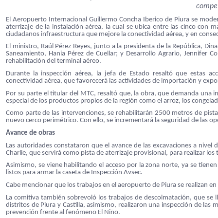
competi
El Aeropuerto Internacional Guillermo Concha Iberico de Piura se modern
aterrizaje de la instalación aérea, la cual se ubica entre las cinco con 
ciudadanos infraestructura que mejore la conectividad aérea, y en consec
El ministro, Raúl Pérez Reyes, junto a la presidenta de la República, Din
Saneamiento, Hania Pérez de Cuellar; y Desarrollo Agrario, Jennifer Co
rehabilitación del terminal aéreo.
Durante la inspección aérea, la jefa de Estado resaltó que estas ac
conectividad aérea, que favorecerá las actividades de importación y expo
Por su parte el titular del MTC, resaltó que, la obra, que demanda una in
especial de los productos propios de la región como el arroz, los congelad
Como parte de las intervenciones, se rehabilitarán 2500 metros de pista
nuevo cerco perimétrico. Con ello, se incrementará la seguridad de las op
Avance de obras
Las autoridades constataron que el avance de las excavaciones a nivel
Charlie, que servirá como pista de aterrizaje provisional, para realizar los 
Asimismo, se viene habilitando el acceso por la zona norte, ya se tienen
listos para armar la caseta de Inspección Avsec.
Cabe mencionar que los trabajos en el aeropuerto de Piura se realizan en
La comitiva también sobrevoló los trabajos de descolmatación, que se l
distritos de Piura y Castilla, asimismo, realizaron una inspección de la
prevención frente al fenómeno El Niño.