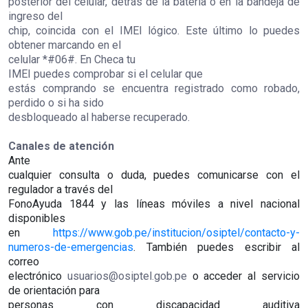
posterior del celular, detrás de la batería o en la bandeja de
ingreso del
chip, coincida con el IMEI lógico. Este último lo puedes
obtener marcando en el
celular *#06#. En
Checa tu
IMEI
puedes comprobar si el celular que
estás comprando se encuentra registrado como robado,
perdido o si ha sido
desbloqueado al haberse recuperado.
Canales de atención
Ante
cualquier consulta o duda, puedes comunicarse con el
regulador a través del
FonoAyuda 1844 y las líneas móviles a nivel nacional
disponibles
en
https://www.gob.pe/institucion/osiptel/contacto-y-
numeros-de-emergencias
. También puedes escribir al
correo
electrónico
usuarios@osiptel.gob.pe
o acceder al servicio
de orientación para
personas con discapacidad auditiva