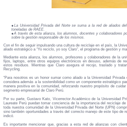
●
La Universidad Privada del Norte se suma a la red de aliados del
toneladas de RAEE.
●
A través de esta alianza, los alumnos, docentes y colaboradores po
sobre la gestión responsable de los mismos.
Con el fin de seguir impulsando una cultura de reciclaje en el país, la Un
aliado estratégico a “Yo reciclo, yo soy
Claro”
, el programa de
gestión y ma
Mediante esta alianza, los alumnos, profesores y colaboradores de la univ
fijos, laptops, entre otros equipos electrónicos en desuso, además de rec
estos residuos. Mientras que Claro asegura el recojo, traslado y tra
Recycling.
“Para nosotros es un honor sumar como aliado a la Universidad Privada de
considera además a la sostenibilidad como un componente estratégico para
manera positiva en la comunidad, reforzando nuestro propósito de cuidar
segmento empresarial de Claro Perú.
Por su parte, Gustavo Kato, Vicerrector Académico de la Universidad Priv
Laureate Perú puedan tomar conciencia de la importancia del reciclaje de
toda nuestra comunidad de la Universidad Privada del Norte (UPN) compr
sino también oportunidades a través del correcto manejo de este tipo de r
indicó.
Es importante mencionar que, gracias a esta red de alianzas con clie