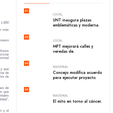
01
LOCAL
UNT inaugura plazas
 1,800
emblemáticas y moderna.
er más
02
 nuevo
LOCAL
MPT mejorará calles y
veredas de.
éfonos
ciclar
mimtel
03
NACIONAL
 y que
Concejo modifica acuerdo
tar de
para ejecutar proyecto.
tor de
nes de
04
os que
ntales
NACIONAL
idad”,
El mito en torno al cáncer.
t y el