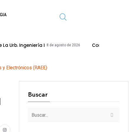
GIA
geniería I
Concejo Modifica Acuerdo Par
8 de agosto de 2026
s y Electrónicos (RAEE)
Buscar
l