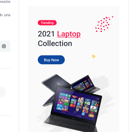
mestre
do una