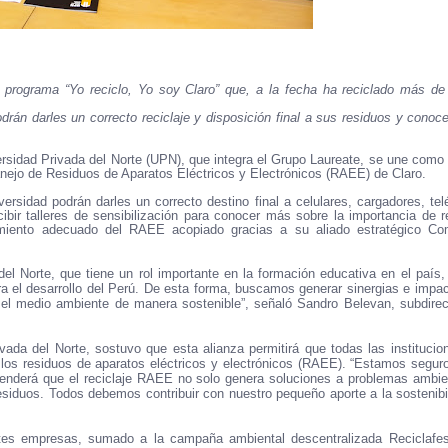
 programa “Yo reciclo, Yo soy Claro” que, a la fecha ha reciclado más de
drán darles un correcto reciclaje y disposición final a sus residuos y conoc
iversidad Privada del Norte (UPN), que integra el Grupo Laureate, se une como
nejo de Residuos de Aparatos Eléctricos y Electrónicos (RAEE) de Claro.
ersidad podrán darles un correcto destino final a celulares, cargadores, tel
ibir talleres de sensibilización para conocer más sobre la importancia de re
tamiento adecuado del RAEE acopiado gracias a su aliado estratégico Co
l Norte, que tiene un rol importante en la formación educativa en el país,
 el desarrollo del Perú. De esta forma, buscamos generar sinergias e impac
 el medio ambiente de manera sostenible”, señaló Sandro Belevan, subdirec
ada del Norte, sostuvo que esta alianza permitirá que todas las institucio
 los residuos de aparatos eléctricos y electrónicos (RAEE). “Estamos segur
enderá que el reciclaje RAEE no solo genera soluciones a problemas ambie
esiduos. Todos debemos contribuir con nuestro pequeño aporte a la sostenibil
ntes empresas, sumado a la campaña ambiental descentralizada Reciclafes