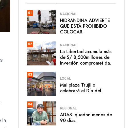
01
NACIONAL
HIDRANDINA ADVIERTE
QUE ESTÁ PROHIBIDO
COLOCAR.
02
NACIONAL
La Libertad acumula más
de S/ 8,500millones de
os
inversión comprometida.
03
LOCAL
Mallplaza Trujillo
celebrará el Día del.
z
04
REGIONAL
ADAS: quedan menos de
90 días.
 la