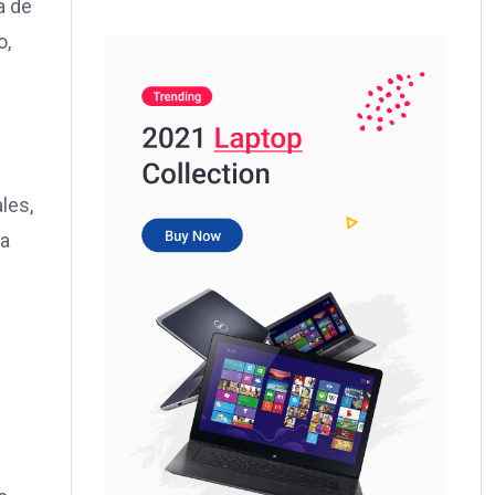
a de
o,
les,
la