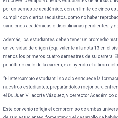
El convenio estipula que los estudiantes de ambas uni
por un semestre académico, con un límite de cinco es
cumplir con ciertos requisitos, como no haber reprobad
sanciones académicas o disciplinarias pendientes, y n
Además, los estudiantes deben tener un promedio histór
universidad de origen (equivalente a la nota 13 en el s
menos los primeros cuatro semestres de su carrera. El 
penúltimo ciclo de la carrera, excluyendo el último ciclo
“El intercambio estudiantil no solo enriquece la forma
nuestros estudiantes, preparándolos mejor para enfren
el Dr. Juan Villacorta Vásquez, vicerrector Académico d
Este convenio refleja el compromiso de ambas universi
de sus estudiantes, fomentando el desarrollo de habilid