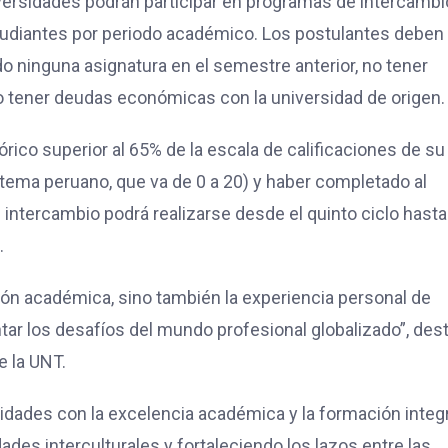
versidades podrán participar en programas de intercambi
tudiantes por periodo académico. Los postulantes deben
o ninguna asignatura en el semestre anterior, no tener
o tener deudas económicas con la universidad de origen.
ico superior al 65% de la escala de calificaciones de su
istema peruano, que va de 0 a 20) y haber completado al
intercambio podrá realizarse desde el quinto ciclo hasta
.
ción académica, sino también la experiencia personal de
tar los desafíos del mundo profesional globalizado”, des
e la UNT.
dades con la excelencia académica y la formación integr
ades interculturales y fortaleciendo los lazos entre las