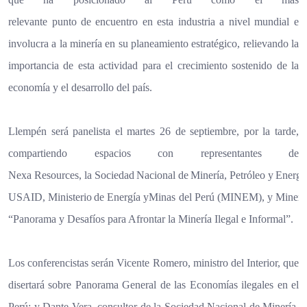
relevante
punto
de
encuentro
en esta
industria
a
nivel
mundial e
involucra a la minería en su planeamiento estratégico, relievando la
importancia de esta actividad para el crecimiento sostenido de la
economía y el desarrollo del país.
Llempén será panelista el martes 26 de septiembre, por la tarde,
compartiendo espacios con representantes de
Nexa
Resources,
la
Sociedad
Nacional
de
Minería,
Petróleo
y
Energí
USAID,
Ministerio
de
Energía
y
Minas
del
Perú
(MINEM),
y
Minera
“Panorama y Desafíos para Afrontar la Minería Ilegal e Informal”.
Los conferencistas serán Vicente Romero, ministro del Interior, que
disertará sobre Panorama General de las Economías ilegales en el
Perú; y Dante Vera, consultor de la Sociedad Nacional de Minería,