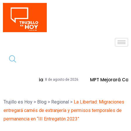
Tendencia
itaria
MPT Mejorará Calles Y Veredas D
8 de agosto de 2026
Trujillo es Hoy
>
Blog
>
Regional
>
La Libertad: Migraciones
entregará carnés de extranjería y permisos temporales de
permanencia en “III Entregatón 2023”