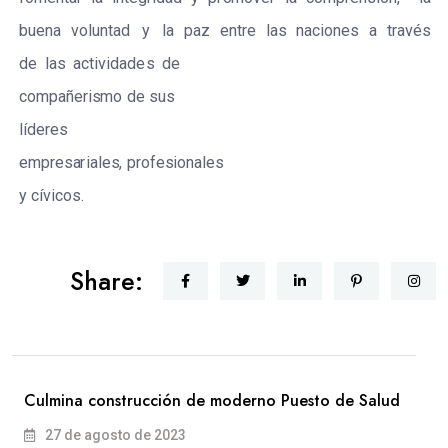
bu
e
na
volun
t
a
d
y
la
p
a
z
e
nt
r
e
las
n
ac
iones
a
t
r
a
v
é
s
de
las
ac
t
i
vidad
e
s
de
c
ompañ
e
r
i
s
mo
de
s
us
l
í
d
e
r
e
s
e
mp
r
e
s
a
r
ial
e
s
,
p
r
o
f
e
s
ional
e
s
y
c
ív
i
c
o
s
.
Share:
Culmina construcción de moderno Puesto de Salud
27 de agosto de 2023