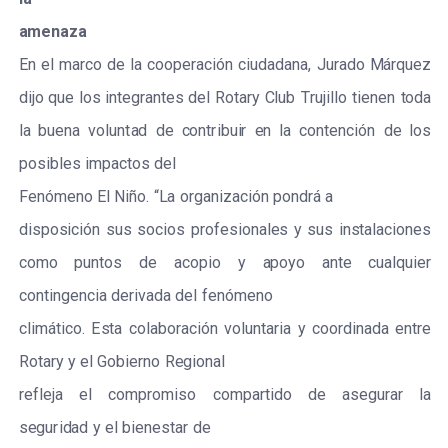
a
m
e
n
a
z
a
E
n
e
l
m
a
r
c
o
de
la
c
oop
e
r
ac
ión
c
iudad
a
n
a
,
J
u
r
a
do
M
á
r
qu
e
z
di
j
o
que
los
in
t
e
g
r
a
ntes
d
e
l
R
ota
r
y
C
lub
T
r
uj
i
l
l
o
t
i
e
n
e
n
t
oda
la
bu
e
na
volun
t
a
d
de
c
ont
r
ibu
i
r
e
n
la
c
onten
c
ión
de los
po
s
ib
l
e
s
i
m
p
ac
tos
d
e
l
F
e
nómeno
E
l
Niño.
“
L
a
o
r
g
a
niz
ac
ión
pon
d
r
á
a
di
s
po
s
ición
s
us
s
o
c
ios
p
r
o
f
e
s
ional
e
s
y
s
us in
s
tal
ac
iones
c
omo
puntos
de
ac
opio
y
a
poyo
a
nte
c
u
a
lqu
i
e
r
c
ont
i
ng
e
n
c
ia
d
e
r
ivada
d
e
l
f
e
nómeno
c
l
i
mático.
E
s
ta
c
olabo
r
ac
ión
v
o
lun
t
a
r
ia
y
c
o
o
r
din
a
da
e
nt
r
e
R
ota
r
y
y
e
l
Gobi
e
r
no
R
e
gional
r
e
f
leja
e
l
c
omp
r
om
i
s
o
c
ompa
r
t
i
do
de
a
s
e
gu
r
a
r
la
s
e
gu
r
i
d
a
d
y
e
l
bien
e
s
tar
de