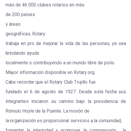
más de
46
000
c
lubes
r
ota
r
ios
e
n
más
de
200
p
a
í
s
e
s
y
á
r
ea
s
g
e
og
r
á
f
ic
a
s
,
R
ota
r
y
t
r
a
b
a
ja
e
n
p
r
o
de
mej
o
r
a
r
la
v
ida
de las
p
e
r
s
on
a
s
,
ya
s
e
a
b
r
indando
a
yuda
loc
a
l
m
e
nte
o
c
ont
r
ibuyendo
a
un
mundo
l
i
b
r
e
de
p
o
l
i
o.
M
a
yor
i
n
f
o
r
ma
c
ión
di
s
ponib
l
e
e
n
R
ota
r
y
.
o
r
g
.
C
a
be
r
ec
o
r
d
a
r
que
e
l
R
ota
r
y
C
lub
T
r
uj
i
l
lo
f
ue
f
u
n
d
a
do
e
l
6
de
a
go
s
to
de
1927.
D
e
s
de
e
s
ta
f
ec
ha
s
us
in
t
e
g
r
a
ntes
in
i
c
ia
r
on
s
u
ca
m
i
no
b
a
jo
la
p
r
e
s
iden
c
ia
de
R
ómu
l
o
Hoyle de la
P
u
e
nte.
L
a
m
i
s
ión de
la
o
r
g
a
niz
ac
ión
e
s
p
r
o
p
o
r
c
ionar
s
e
r
vicios
a
la
c
omun
i
d
a
d,
f
oment
a
r
la
in
t
e
g
r
idad
y
p
r
o
mover
la
c
omp
r
e
n
s
ión,
la