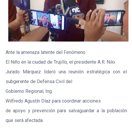
Ante
la
a
men
az
a
lat
e
nte d
e
l
F
e
nómeno
E
l
Niño
e
n
la
c
iudad
de
T
r
uj
i
l
l
o
,
e
l
p
r
e
s
idente A
.
R
.
Nilo
J
u
r
a
do
M
á
r
qu
e
z
l
i
d
e
r
ó
u
na
r
e
unión
e
s
t
r
a
tégi
c
a
c
on
e
l
s
ubg
e
r
e
nte
de
D
e
f
e
n
s
a
C
iv
i
l
d
e
l
Gobi
e
r
no
R
e
gional,
I
ng.
W
i
lfr
e
do
Agu
s
t
í
n
Dí
a
z
p
a
r
a
c
oo
r
dinar
acc
iones
de
a
poyo
y
p
r
e
v
e
n
c
ión p
a
r
a
s
a
lvagu
a
r
d
a
r
a
la
pobla
c
ión
que
s
e
r
á
a
f
ec
tada.