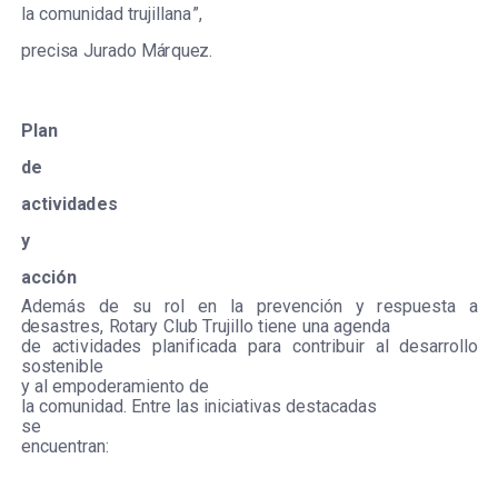
la
c
omun
i
d
a
d
t
r
uj
i
l
lan
a
”
,
p
r
ec
i
s
a
J
u
r
a
do
M
á
r
qu
e
z.
P
lan
d
e
a
c
t
iv
id
a
d
e
s
y
a
cc
ión
Ad
e
más
de
s
u
r
o
l
e
n
la
p
r
e
v
e
n
c
ión
y
r
e
s
pu
e
s
ta
a
d
e
s
a
s
t
r
e
s
,
R
ota
r
y
C
lub
T
r
uj
i
l
lo
t
i
e
ne
una
a
g
e
nda
de
ac
t
i
vidad
e
s
plani
f
ic
a
da
p
a
r
a
c
on
t
r
ibu
i
r
a
l
d
e
s
a
rr
ol
l
o
s
o
s
tenible
y
a
l
e
mpode
r
a
m
i
e
nto
de
la
c
omun
i
d
a
d.
E
n
t
r
e
las in
i
c
iativas d
e
s
ta
ca
d
a
s
s
e
e
n
c
u
e
nt
r
a
n: