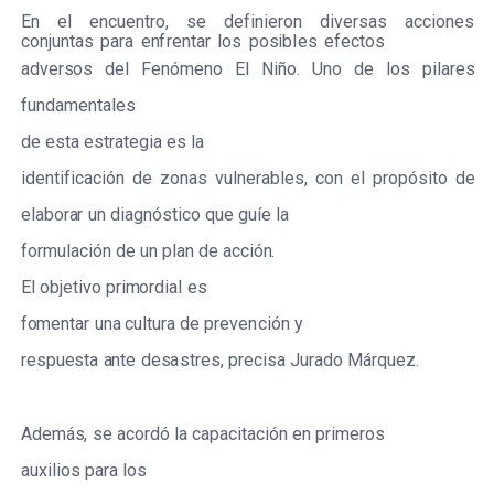
E
n
e
l
e
n
c
u
e
nt
r
o,
s
e
d
e
f
in
i
e
r
on
dive
r
s
a
s
acc
iones
c
onjun
t
a
s
p
a
r
a
e
n
fr
e
ntar
los
po
s
ib
l
e
s
e
f
ec
tos
a
dv
e
r
s
os
d
e
l
F
e
nómeno
E
l
Niño.
Uno
de
los
pi
l
a
r
e
s
f
und
a
ment
a
les
de
e
s
t
a
e
s
t
r
a
tegia
e
s
la
ident
if
ic
ac
ión
de
z
on
a
s
vulne
r
a
ble
s
,
c
on
e
l
p
r
o
p
ó
s
i
t
o
de
e
labo
r
a
r
un
diagnó
s
t
i
c
o
que
guíe
la
f
o
r
mu
l
ac
ión
de
un
p
lan
de
acc
ió
n
.
E
l
obje
t
ivo
p
r
i
m
o
r
dial
e
s
f
o
ment
a
r
una
c
ul
t
u
r
a
de
p
r
e
v
e
n
c
ión
y
r
e
s
pu
e
s
ta
a
nte
d
e
s
a
s
t
r
e
s
,
p
r
ec
i
s
a
J
u
r
a
do
M
á
r
qu
e
z.
Ad
e
má
s
,
s
e
ac
o
r
dó
la
ca
p
ac
i
t
ac
ión
e
n
p
r
i
m
e
r
os
a
u
xi
l
ios p
a
r
a
los