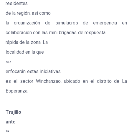
r
e
s
ident
e
s
de
la
r
e
gión,
a
s
í
c
omo
la
o
r
g
a
niz
ac
ión
de
s
i
m
ula
c
r
os
de
e
me
r
g
e
n
c
ia
e
n
c
olabo
r
ac
ión
c
on
las
m
i
n
i
b
r
igad
a
s
de
r
e
s
pu
e
s
ta
r
á
pida
de la
z
on
a
.
L
a
loc
a
l
i
d
a
d
e
n
la
que
s
e
e
n
f
o
ca
r
á
n
e
s
tas
in
i
c
iativas
e
s
e
l
s
ec
tor
W
inch
a
n
za
o, ubic
a
do
e
n
e
l
di
s
t
r
i
t
o
de
L
a
E
s
p
e
r
a
n
za
.
T
r
uj
i
l
lo
a
nt
e
la