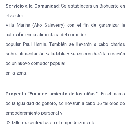
S
er
vicio
a
la
C
o
mun
i
d
a
d
:
S
e
e
s
tabl
ece
r
á
un
B
iohue
r
to
e
n
e
l
s
ec
tor
V
i
l
l
a
M
a
r
ina
(
A
l
to
S
a
lav
e
rr
y
)
c
on
e
l
f
in
de
g
a
r
a
nt
i
za
r
la
a
uto
s
u
f
ici
e
n
c
ia
a
l
i
ment
a
r
ia
d
e
l
c
omedor
popular
P
a
ul
H
a
r
r
i
s
.
T
a
mb
i
é
n
s
e
l
l
e
v
a
r
á
n
a
ca
bo
c
h
a
r
las
s
ob
r
e
a
l
i
men
t
ac
ión
s
a
l
u
d
a
ble
y
s
e
e
mp
r
e
nd
e
r
á
la
c
r
eac
ión
de
un
nu
e
vo
c
omedor
popular
e
n
la
z
on
a
.
P
r
oy
ec
t
o
“
E
mp
o
d
er
a
m
ien
t
o
d
e
las
n
i
ñ
a
s
”:
E
n
e
l
ma
r
c
o
de
la
iguald
a
d
de
g
é
n
e
r
o,
s
e
l
l
e
v
a
r
á
n
a
ca
bo
06
tall
e
r
e
s
de
e
mpode
r
a
m
i
e
nto
p
e
r
s
on
a
l
y
02 talle
r
e
s
ce
nt
r
a
dos
e
n
e
l
e
mpo
d
e
r
a
m
i
e
nto