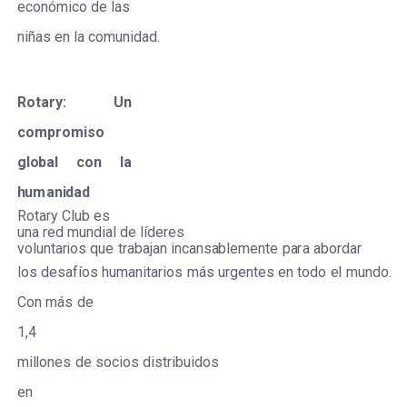
ec
onóm
i
c
o
de
las
niñas
e
n
la
c
omun
i
d
a
d
.
Ro
t
a
r
y:
Un
c
o
mp
r
o
m
i
s
o
gl
o
b
al
c
on
la
h
um
a
n
id
ad
R
ota
r
y
C
lub
e
s
una
r
e
d
mund
i
a
l
de
l
í
d
e
r
e
s
volun
t
a
r
ios que
t
r
a
b
a
jan
inc
a
n
s
a
blem
e
nte
p
a
r
a
a
bo
r
d
a
r
los
d
e
s
a
f
íos
humanita
r
ios
más
u
r
g
e
ntes
e
n
todo
e
l
mundo.
C
on
m
á
s
de
1
,
4
m
i
l
lones
de
s
o
c
ios di
s
t
r
ibu
i
dos
e
n