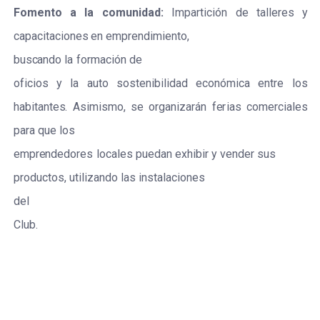
F
o
m
e
nt
o
a
la
c
o
mun
i
d
a
d
:
I
mpa
r
t
i
c
ión
de
talle
r
e
s
y
ca
p
ac
i
t
ac
iones
e
n
e
mp
r
e
ndi
m
iento,
bu
s
ca
ndo la
f
o
r
ma
c
ión
de
o
f
icios
y
la
a
uto
s
o
s
tenibi
l
idad
ec
onóm
i
c
a
e
nt
r
e
los
h
a
bi
t
a
nte
s
.
A
s
i
m
i
s
mo,
s
e o
r
g
a
niz
a
r
á
n
f
e
r
ias
c
ome
r
c
ial
e
s
p
a
r
a
que
los
e
mp
r
e
nd
e
do
r
e
s
loc
a
les
pu
e
d
a
n
e
xhib
i
r
y
v
e
nd
e
r
s
us
p
r
odu
c
to
s
,
ut
i
l
i
za
ndo
las i
n
s
tal
ac
iones
d
e
l
C
lub.