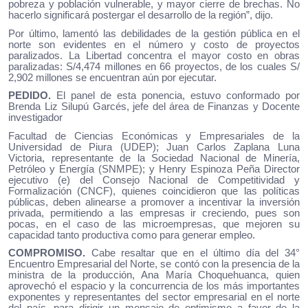
pobreza y población vulnerable, y mayor cierre de brechas. No
hacerlo significará postergar el desarrollo de la región”, dijo.
Por último, lamentó las debilidades de la gestión pública en el
norte son evidentes en el número y costo de proyectos
paralizados. La Libertad concentra el mayor costo en obras
paralizadas: S/4,474 millones en 66 proyectos, de los cuales S/
2,902 millones se encuentran aún por ejecutar.
PEDIDO.
El panel de esta ponencia, estuvo conformado por
Brenda Liz Silupú Garcés, jefe del área de Finanzas y Docente
investigador
Facultad de Ciencias Económicas y Empresariales de la
Universidad de Piura (UDEP); Juan Carlos Zaplana Luna
Victoria, representante de la Sociedad Nacional de Minería,
Petróleo y Energía (SNMPE); y Henry Espinoza Peña Director
ejecutivo (e) del Consejo Nacional de Competitividad y
Formalización (CNCF), quienes coincidieron que las políticas
públicas, deben alinearse a promover a incentivar la inversión
privada, permitiendo a las empresas ir creciendo, pues son
pocas, en el caso de las microempresas, que mejoren su
capacidad tanto productiva como para generar empleo.
COMPROMISO.
Cabe resaltar que en el último día del 34°
Encuentro Empresarial del Norte, se contó con la presencia de la
ministra de la producción, Ana María Choquehuanca, quien
aprovechó el espacio y la concurrencia de los más importantes
exponentes y representantes del sector empresarial en el norte