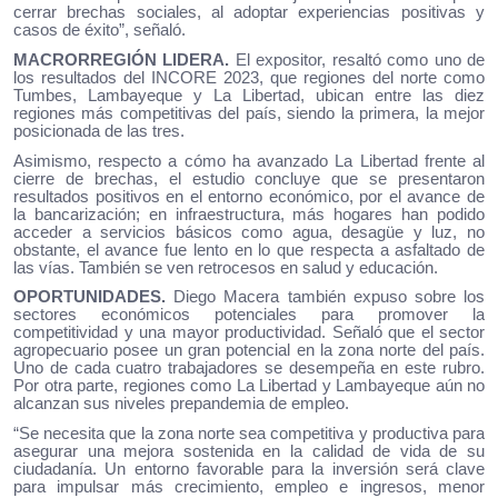
cerrar brechas sociales, al adoptar experiencias positivas y
casos de éxito”, señaló.
MACRORREGIÓN LIDERA.
El expositor, resaltó como uno de
los resultados del INCORE 2023, que regiones del norte como
Tumbes, Lambayeque y La Libertad, ubican entre las diez
regiones más competitivas del país, siendo la primera, la mejor
posicionada de las tres.
Asimismo, respecto a cómo ha avanzado La Libertad frente al
cierre de brechas, el estudio concluye que se presentaron
resultados positivos en el entorno económico, por el avance de
la bancarización; en infraestructura, más hogares han podido
acceder a servicios básicos como agua, desagüe y luz, no
obstante, el avance fue lento en lo que respecta a asfaltado de
las vías. También se ven retrocesos en salud y educación.
OPORTUNIDADES.
Diego Macera también expuso sobre los
sectores económicos potenciales para promover la
competitividad y una mayor productividad. Señaló que el sector
agropecuario posee un gran potencial en la zona norte del país.
Uno de cada cuatro trabajadores se desempeña en este rubro.
Por otra parte, regiones como La Libertad y Lambayeque aún no
alcanzan sus niveles prepandemia de empleo.
“Se necesita que la zona norte sea competitiva y productiva para
asegurar una mejora sostenida en la calidad de vida de su
ciudadanía. Un entorno favorable para la inversión será clave
para impulsar más crecimiento, empleo e ingresos, menor