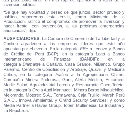
del país, para dirigir un mensaje de optimismo a favor de la
inversión pública.
“Sé que hay voluntad y deseo de que juntos, sector privado y
público, superemos esta crisis, como Ministerio de la
Producción, ratifico el compromiso de promover la inversión y
hacer frente, con prevención, a las próximas emergencias
anunciadas”, dijo.
AUSPICIADORES.
La Cámara de Comercio de La Libertad y la
Confiep agradecen a las empresas líderes que este año
apuestan por el evento. En la categoría
Elite
a Lenovo y Banco
de Crédito del Perú (BCP), en la categoría
Lead
a Banco
Interamericano de Finanzas (BANBIF); en la
categoría
Diamante
a Cartavio, Casa Grande, MiBanco, Grupo
Palermo, Centro de Conciliación y Arbitraje, Quavii y Medicina
Crítica; en la categoría
Platino
a la Agropecuaria Chimú,
Compañía Minera Poderosa, Garc, Alerta Médica, Escamed,
Medic Salud, Agroindustrial Laredo y Restaurante Coco Torete;
en la categoría
Oro
a Audi Mannucci, Minera Boroo Misquichilca,
Mejorando, Motorex S.A., Formavena, Caja Trujillo, Marsh Perú
S.A.C., Innova Ambiental, y Grand Security Services; y como
Media Partner a Havas Group, Totem Multimedia, La Industria y
La República.