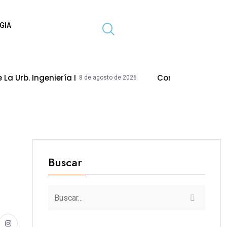
GIA
niería I
Concejo Modifica Acuerdo Para
8 de agosto de 2026
Buscar