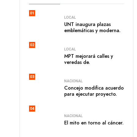
01
LOCAL
UNT inaugura plazas
emblemáticas y moderna.
02
LOCAL
MPT mejorará calles y
veredas de.
03
NACIONAL
Concejo modifica acuerdo
para ejecutar proyecto.
04
NACIONAL
El mito en torno al cáncer.