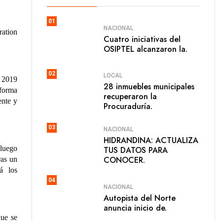
01
NACIONAL
ration
Cuatro iniciativas del
OSIPTEL alcanzaron la.
02
LOCAL
l 2019
28 inmuebles municipales
forma
recuperaron la
ente y
Procuraduría.
03
NACIONAL
HIDRANDINA: ACTUALIZA
-luego
TUS DATOS PARA
CONOCER.
ras un
rá los
04
NACIONAL
Autopista del Norte
anuncia inicio de.
que se