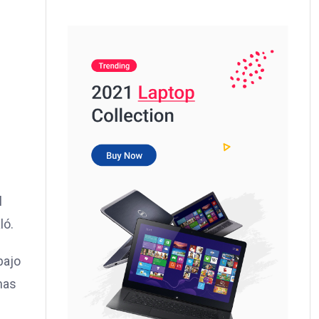
l
ló.
bajo
mas