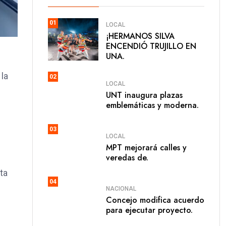
01
LOCAL
​¡HERMANOS SILVA
ENCENDIÓ TRUJILLO EN
UNA.
 la
02
LOCAL
UNT inaugura plazas
emblemáticas y moderna.
03
LOCAL
MPT mejorará calles y
veredas de.
ta
04
NACIONAL
Concejo modifica acuerdo
para ejecutar proyecto.