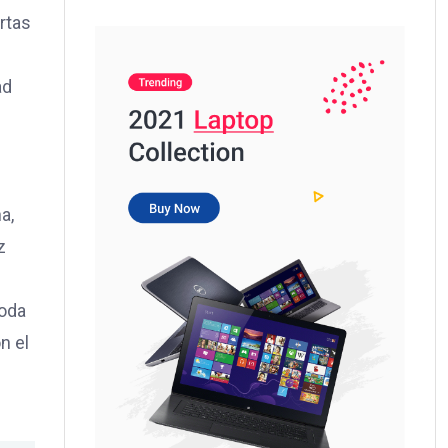
rtas
ad
a,
z
toda
n el