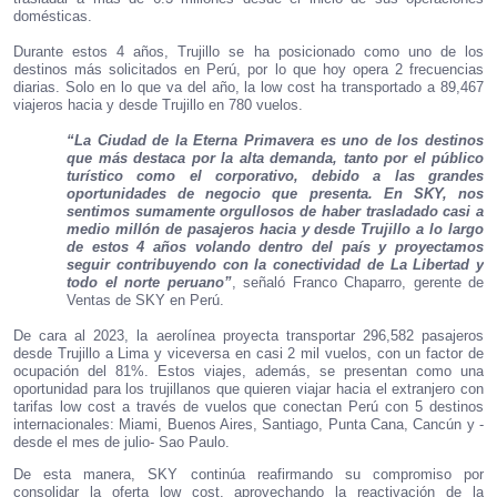
domésticas.
Durante estos 4 años, Trujillo se ha posicionado como uno de los
destinos más solicitados en Perú, por lo que hoy opera 2 frecuencias
diarias. Solo en lo que va del año, la low cost ha transportado a 89,467
viajeros hacia y desde Trujillo en 780 vuelos.
“La Ciudad de la Eterna Primavera es uno de los destinos
que más destaca por la alta demanda, tanto por el público
turístico como el corporativo, debido a las grandes
oportunidades de negocio que presenta. En SKY, nos
sentimos sumamente orgullosos de haber trasladado casi a
medio millón de pasajeros hacia y desde Trujillo a lo largo
de estos 4 años volando dentro del país y proyectamos
seguir contribuyendo con la conectividad de La Libertad y
todo el norte peruano”
, señaló Franco Chaparro, gerente de
Ventas de SKY en Perú.
De cara al 2023, la aerolínea proyecta transportar 296,582 pasajeros
desde Trujillo a Lima y viceversa en casi 2 mil vuelos, con un factor de
ocupación del 81%. Estos viajes, además, se presentan como una
oportunidad para los trujillanos que quieren viajar hacia el extranjero con
tarifas low cost a través de vuelos que conectan Perú con 5 destinos
internacionales: Miami, Buenos Aires, Santiago, Punta Cana, Cancún y -
desde el mes de julio- Sao Paulo.
De esta manera, SKY continúa reafirmando su compromiso por
consolidar la oferta low cost, aprovechando la reactivación de la