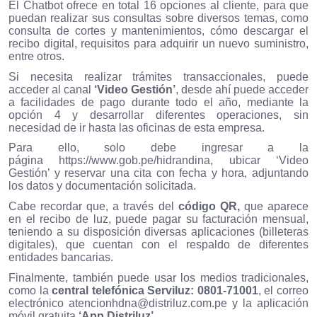
El Chatbot ofrece en total 16 opciones al cliente, para que
puedan realizar sus consultas sobre diversos temas, como
consulta de cortes y mantenimientos, cómo descargar el
recibo digital, requisitos para adquirir un nuevo suministro,
entre otros.
Si necesita realizar trámites transaccionales, puede
acceder al canal
‘Video Gestión’
, desde ahí puede acceder
a facilidades de pago durante todo el año, mediante la
opción 4 y desarrollar diferentes operaciones, sin
necesidad de ir hasta las oficinas de esta empresa.
Para ello, solo debe ingresar a la
página
https://www.gob.pe/hidrandina
, ubicar ‘Video
Gestión’ y reservar una cita con fecha y hora, adjuntando
los datos y documentación solicitada.
Cabe recordar que, a través del
código QR,
que aparece
en el recibo de luz, puede pagar su facturación mensual,
teniendo a su disposición diversas aplicaciones (billeteras
digitales), que cuentan con el respaldo de diferentes
entidades bancarias.
Finalmente, también puede usar los medios tradicionales,
como la
central telefónica Serviluz: 0801-71001
, el correo
electrónico
atencionhdna@distriluz.com.pe
y la aplicación
móvil gratuita
‘App Distriluz’
.