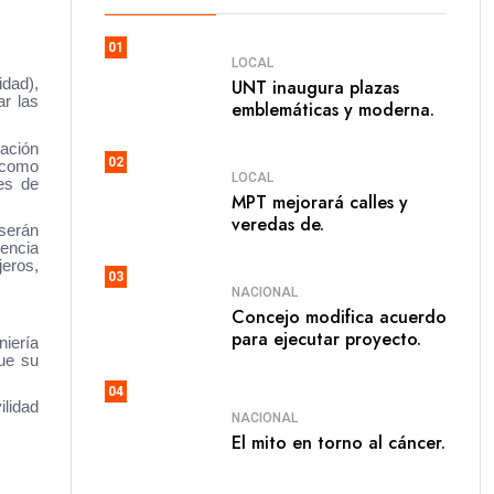
01
LOCAL
UNT inaugura plazas
dad),
ar las
emblemáticas y moderna.
lación
02
d como
LOCAL
es de
MPT mejorará calles y
veredas de.
 serán
vencia
eros,
03
NACIONAL
Concejo modifica acuerdo
para ejecutar proyecto.
niería
que su
04
ilidad
NACIONAL
El mito en torno al cáncer.