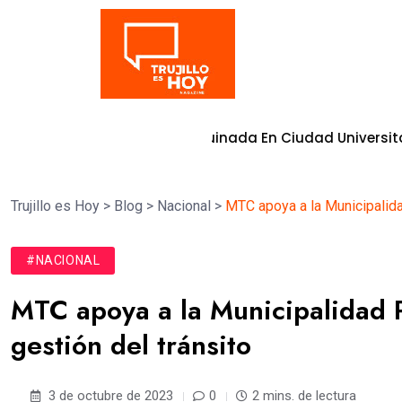
Tendencia
 Moderna Vía Adoquinada En Ciudad Universitaria
8 de ag
Trujillo es Hoy
>
Blog
>
Nacional
>
MTC apoya a la Municipalidad
#NACIONAL
MTC apoya a la Municipalidad P
gestión del tránsito
3 de octubre de 2023
0
2 mins. de lectura