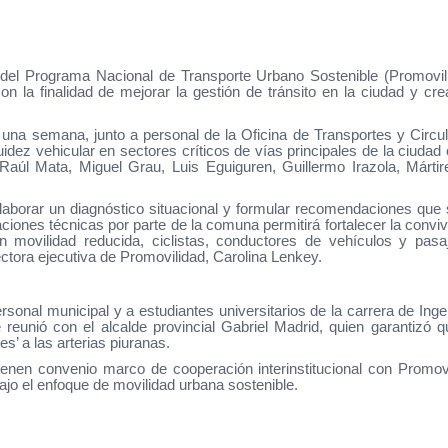
del Programa Nacional de Transporte Urbano Sostenible (Promovili
on la finalidad de mejorar la gestión de tránsito en la ciudad y cre
 una semana, junto a personal de la Oficina de Transportes y Circu
luidez vehicular en sectores críticos de vías principales de la ciuda
aúl Mata, Miguel Grau, Luis Eguiguren, Guillermo Irazola, Mártir
aborar un diagnóstico situacional y formular recomendaciones que
ciones técnicas por parte de la comuna permitirá fortalecer la convi
 movilidad reducida, ciclistas, conductores de vehículos y pasaj
rectora ejecutiva de Promovilidad, Carolina Lenkey.
rsonal municipal y a estudiantes universitarios de la carrera de Inge
reunió con el alcalde provincial Gabriel Madrid, quien garantizó 
s’ a las arterias piuranas.
ienen convenio marco de cooperación interinstitucional con Promov
jo el enfoque de movilidad urbana sostenible.