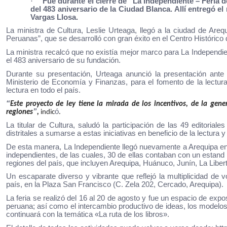
·
Fue durante el cierre de “La Independiente – Feria 
del 483 aniversario de la Ciudad Blanca. Allí entregó e
Vargas Llosa.
La ministra de Cultura, Leslie Urteaga, llegó a la ciudad de Arequ
Peruanas”, que se desarrolló con gran éxito en el Centro Histórico
La ministra recalcó que no existía mejor marco para La Independ
el 483 aniversario de su fundación.
Durante su presentación, Urteaga anunció la presentación ante
Ministerio de Economía y Finanzas, para el fomento de la lectura
lectura en todo el país.
“
Este proyecto de ley tiene la mirada de los incentivos, de la gene
”
ó
regiones
,
indic
.
La titular de Cultura, saludó la participación de las 49 editorial
distritales a sumarse a estas iniciativas en beneficio de la lectura y 
De esta manera, La Independiente llegó nuevamente a Arequipa en s
independientes, de las cuales, 30 de ellas contaban con un estand
regiones del país, que incluyen Arequipa, Huánuco, Junín, La Libe
Un escaparate diverso y vibrante que reflejó la multiplicidad de v
país, en la Plaza San Francisco (C. Zela 202, Cercado, Arequipa).
La feria se realizó del 16 al 20 de agosto y fue un espacio de expo
peruana; así como el intercambio productivo de ideas, los modelos d
continuará con la temática «La ruta de los libros».