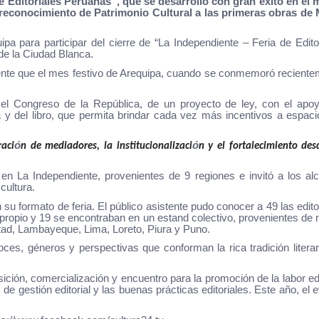
de Editoriales Peruanas”, que se desarrolló con gran éxito en el
l reconocimiento de Patrimonio Cultural a las primeras obras de 
ipa para participar del cierre de “La Independiente – Feria de Edito
 de la Ciudad Blanca.
iente que el mes festivo de Arequipa, cuando se conmemoró recient
 el Congreso de la República, de un proyecto de ley, con el apoy
 y del libro, que permita brindar cada vez más incentivos a espac
ó
ó
raci
n de mediadores, la institucionalizaci
n y el fortalecimiento des
es en La Independiente, provenientes de 9 regiones e invitó a los al
cultura.
u formato de feria. El público asistente pudo conocer a 49 las edito
 propio y 19 se encontraban en un estand colectivo, provenientes de
rtad, Lambayeque, Lima, Loreto, Piura y Puno.
oces, géneros y perspectivas que conforman la rica tradición literar
sición, comercialización y encuentro para la promoción de la labor edi
e gestión editorial y las buenas prácticas editoriales. Este año, el 