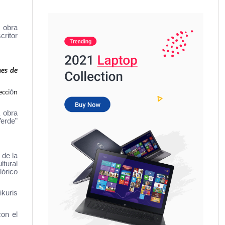
a obra
critor
mes de
ó
ecci
n
a obra
erde”
 de la
tural
lórico
ikuris
con el