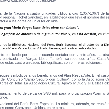
ps://www.facebook.com/
cultura24.tv
al de la Nación a cuatro unidades bibliográficas (1957-1967) de l
r regional, Rohel Sánchez, en la biblioteca que lleva el nombre del es
toria a las obras de un autor en vida.
ú
”
stro gran Mario Vargas Llosa. Estas obras son
nicas
.
á
ú
ó
liogr
ficas de autores o de alg
n autor vivo y, en esta ocasi
n, en el 
ú
ú
al de la Biblioteca Nacional del Per
, Boris Espez
a; el director de la Dir
ioteca Mario Vargas Llosa, Alfredo Herrera, entre otras autoridades.
nto publicado por el autor cuando contaba con veinte años. La otr
ela publicada por Vargas Llosa. También se reconoce a “La Casa V
ue estas cuatro unidades bibliográficas, son primeras ediciones
.
heques simbólicos a los beneficiarios del Plan RescatArte. En el caso
del Concurso “Barrio Seguro con Cultura”, como la Asociación Cul
presión Total, La Asociación Cultural Apoyo Mutuo y el Ballet Folk
 financiamiento de cerca de S/80 mil, para la organización Warmis S
once.
eca Nacional del Perú, Boris Espezúa. La ministra, además, se reunió 
ales como Corazones Unidos, entre otros.