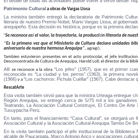
El detalle de todas las actividades puede volver a verse desde:
htt
Patrimonio Cultural
a obras de Vargas Llosa
La ministra también entregó la declaratoria de Patrimonio Cultur
literaria de nuestro Premio Nobel, Mario Vargas Llosa, al gobernado
arequipeño. Esta decisión es histórica, porque es la primera declara
“
í
ó
Se reconoce as
el valor, la trayectoria, la producci
n literaria de nue
“
Es la primera vez que el Ministerio de Cultura declara unidades bib
”
ó
aniversario de nuestra hermosa Arequipa
, agreg
.
Tambien estuvieron presentes en el acto protocolar, el jefe institucion
Desconcentrada de Cultura de Arequipa, Harold Loli; el director de la Bibl
Allí
“Los jefes” (1957), que es el primer cue
se reconoce a la obra
reconocida es “La ciudad y los perros” (1963), la primera nov
(1966)
“Los cachorros: Pichula Cuéllar” (1967). Cabe destacar q
y a
RescatArte
Esta visita también sirvió para que la ministra Urteaga entregue c
Región Arequipa, se entregó cerca de S/75 mil a los ganadores 
Teatrando, La Asociación Cultural Construye, El Centro De Arte X
Tusuypacha Perú.
En tanto, para el financiamiento “Casa Cultural”, se otorgará un
Asociación Cultural y la Asociación Cultural Arequipa Tambo De Br
En la visita también participó el jefe institucional de la Bibliot
alcalde de Paucarpata, Marco Antonio Anco y asociaciones cultur