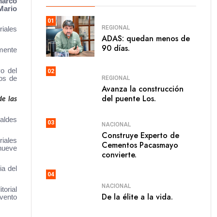
 marco
Mario
01
REGIONAL
riales
ADAS: quedan menos de
90 días.
emente
o del
02
REGIONAL
ios de
Avanza la construcción
del puente Los.
de las
caldes
03
NACIONAL
Construye Experto de
riales
Cementos Pacasmayo
 nueve
convierte.
ia del
04
NACIONAL
torial
De la élite a la vida.
evento