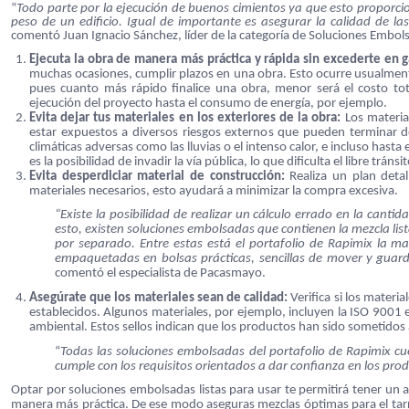
“
Todo parte por la ejecución de buenos cimientos ya que esto proporcio
peso de un edificio. Igual de importante es asegurar la calidad de la
comentó Juan Ignacio Sánchez, líder de la categoría de Soluciones Emb
Ejecuta la obra de manera más práctica y rápida sin excederte en 
muchas ocasiones, cumplir plazos en una obra. Esto ocurre usualmente
pues cuanto más rápido finalice una obra, menor será el costo tot
ejecución del proyecto hasta el consumo de energía, por ejemplo.
Evita dejar tus materiales en los exteriores de la obra:
Los material
estar expuestos a diversos riesgos externos que pueden terminar de 
climáticas adversas como las lluvias o el intenso calor, e incluso has
es la posibilidad de invadir la vía pública, lo que dificulta el libre
Evita desperdiciar material de construcción:
Realiza un plan deta
materiales necesarios, esto ayudará a minimizar la compra excesiva.
“Existe la posibilidad de realizar un cálculo errado en la canti
esto, existen soluciones embolsadas que contienen la mezcla lista
por separado. Entre estas está el portafolio de Rapimix la ma
empaquetadas en bolsas prácticas, sencillas de mover y guarda
comentó el especialista de Pacasmayo.
Asegúrate que los materiales sean de calidad:
Verifica si los materi
establecidos. Algunos materiales, por ejemplo, incluyen la ISO 9001 
ambiental. Estos sellos indican que los productos han sido sometidos 
“
Todas las soluciones embolsadas del portafolio de Rapimix cu
cumple con los requisitos orientados a dar confianza en los pro
Optar por soluciones embolsadas listas para usar te permitirá tener un 
manera más práctica. De ese modo aseguras mezclas óptimas para el tarraj