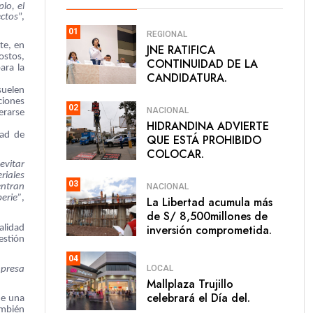
lo, el
ectos
”,
01
REGIONAL
te, en
JNE RATIFICA
ostos,
CONTINUIDAD DE LA
ara la
CANDIDATURA.
suelen
ciones
02
NACIONAL
erarse
HIDRANDINA ADVIERTE
dad de
QUE ESTÁ PROHIBIDO
COLOCAR.
evitar
riales
03
NACIONAL
entran
erie”
,
La Libertad acumula más
de S/ 8,500millones de
inversión comprometida.
alidad
estión
04
LOCAL
mpresa
Mallplaza Trujillo
celebrará el Día del.
de una
ambién