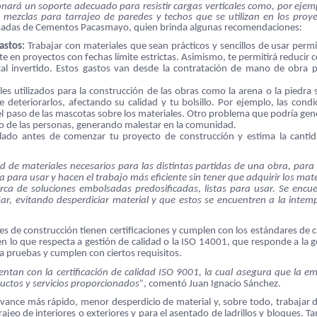
nará un soporte adecuado para resistir cargas verticales como, por ejemp
s mezclas para tarrajeo de paredes y techos que se utilizan en los proy
olsadas de Cementos Pacasmayo, quien brinda algunas recomendaciones:
gastos:
Trabajar con materiales que sean prácticos y sencillos de usar permi
 en proyectos con fechas límite estrictas. Asimismo, te permitirá reducir c
al invertido. Estos gastos van desde la contratación de mano de obra p
es utilizados para la construcción de las obras como la arena o la piedra 
deteriorarlos, afectando su calidad y tu bolsillo. Por ejemplo, las condi
ta el paso de las mascotas sobre los materiales. Otro problema que podría gen
 tránsito de las personas, generando malestar en la comunidad.
llado antes de comenzar tu proyecto de construcción y estima la canti
dad de materiales necesarios para las distintas partidas de una obra, para 
 para usar y hacen el trabajo más eficiente sin tener que adquirir los mate
rca de soluciones embolsadas predosificadas, listas para usar. Se encu
r, evitando desperdiciar material y que estos se encuentren a la intemp
ales de construcción tienen certificaciones y cumplen con los estándares de c
en lo que respecta a gestión de calidad o la ISO 14001, que responde a la g
a pruebas y cumplen con ciertos requisitos.
entan con la certificación de calidad ISO 9001, la cual asegura que la e
ductos y servicios proporcionados”
, comentó Juan Ignacio Sánchez.
avance más rápido, menor desperdicio de material y, sobre todo, trabajar 
eo de interiores o exteriores y para el asentado de ladrillos y bloques. T