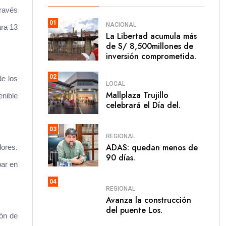
través
01
NACIONAL
ara 13
La Libertad acumula más
de S/ 8,500millones de
inversión comprometida.
02
de los
LOCAL
Mallplaza Trujillo
enible
celebrará el Día del.
03
REGIONAL
ADAS: quedan menos de
dores.
90 días.
par en
04
REGIONAL
Avanza la construcción
del puente Los.
ión de