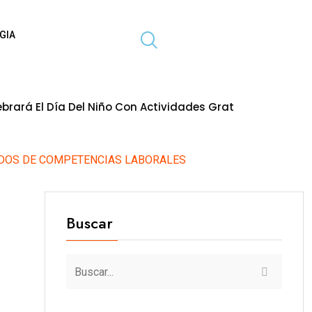
GIA
Niño Con Actividades Gratuitas Para Toda La Familia
6 de ag
CADOS DE COMPETENCIAS LABORALES
Buscar