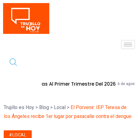
Tendencia
Primer Trimestre Del 2026
Mallplaza T
6 de agosto de 2026
Trujillo es Hoy
>
Blog
>
Local
>
El Porvenir: IEP Teresa de
los Ángeles recibe 1er lugar por pasacalle contra el dengue
#LOCAL