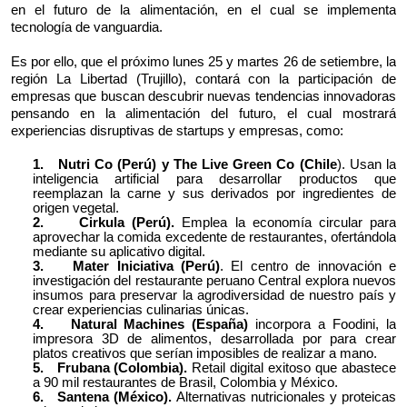
en el futuro de la alimentación, en el cual se implementa
tecnología de vanguardia.
Es por ello, que el próximo lunes 25 y martes 26 de setiembre, la
región La Libertad (Trujillo), contará con la participación de
empresas que buscan descubrir nuevas tendencias innovadoras
pensando en la alimentación del futuro, el cual mostrará
experiencias disruptivas de startups y empresas, como:
1.
Nutri Co (Perú) y The Live Green Co (Chile
). Usan la
inteligencia artificial para desarrollar productos que
reemplazan la carne y sus derivados por ingredientes de
origen vegetal.
2.
Cirkula (Perú).
Emplea la economía circular para
aprovechar la comida excedente de restaurantes, ofertándola
mediante su aplicativo digital.
3.
Mater Iniciativa (Perú)
. El centro de innovación e
investigación del restaurante peruano Central explora nuevos
insumos para preservar la agrodiversidad de nuestro país y
crear experiencias culinarias únicas.
4.
Natural Machines (España)
incorpora a Foodini, la
impresora 3D de alimentos, desarrollada por para crear
platos creativos que serían imposibles de realizar a mano.
5.
Frubana (Colombia).
Retail digital exitoso que abastece
a 90 mil restaurantes de Brasil, Colombia y México.
6.
Santena (México).
Alternativas nutricionales y proteicas