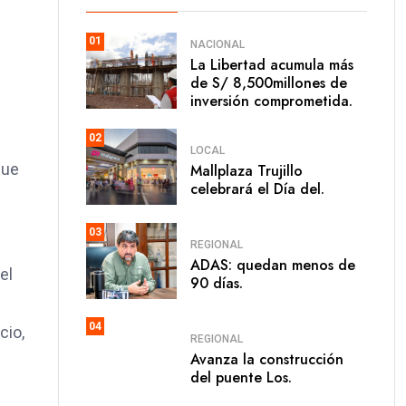
01
NACIONAL
La Libertad acumula más
de S/ 8,500millones de
inversión comprometida.
02
LOCAL
que
Mallplaza Trujillo
celebrará el Día del.
03
REGIONAL
ADAS: quedan menos de
el
90 días.
04
cio,
REGIONAL
Avanza la construcción
del puente Los.