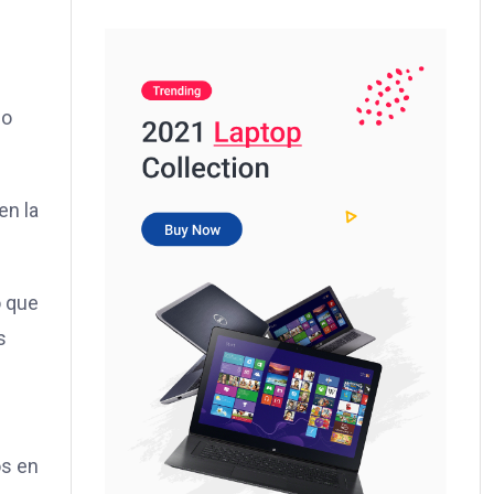
lo
en la
o que
s
os en