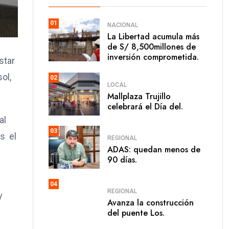
01
NACIONAL
La Libertad acumula más
de S/ 8,500millones de
inversión comprometida.
star
ol,
02
LOCAL
Mallplaza Trujillo
celebrará el Día del.
al
03
es el
REGIONAL
ADAS: quedan menos de
90 días.
04
REGIONAL
y
Avanza la construcción
del puente Los.