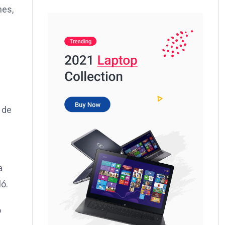
nes,
 de
a
ló.
o