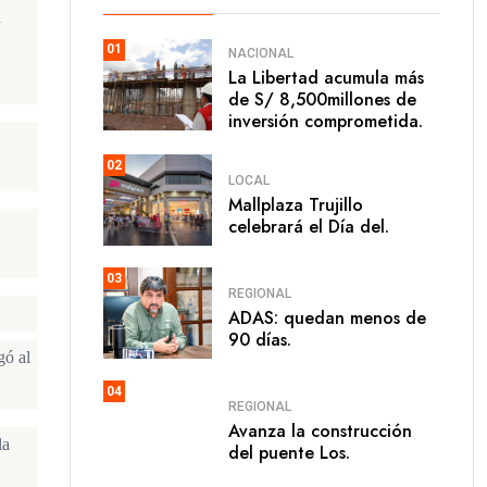
d
01
NACIONAL
La Libertad acumula más
de S/ 8,500millones de
inversión comprometida.
02
LOCAL
Mallplaza Trujillo
celebrará el Día del.
03
REGIONAL
ADAS: quedan menos de
90 días.
gó al
04
REGIONAL
Avanza la construcción
la
del puente Los.