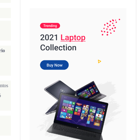
rio
entos
ó