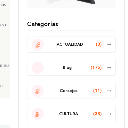
cios
Categorías
es o
ACTUALIDAD
(3)
en sus
Blog
(175)
den
Consejos
(11)
CULTURA
(33)