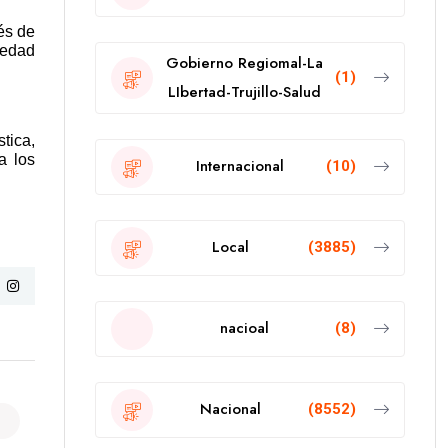
és de
iedad
Gobierno Regiomal-La
(1)
LIbertad-Trujillo-Salud
stica,
a los
Internacional
(10)
Local
(3885)
nacioal
(8)
Nacional
(8552)