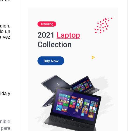
gión.
do un
a vez
ida y
nible
 para