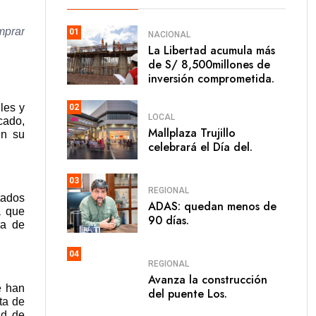
mprar
01
NACIONAL
La Libertad acumula más
de S/ 8,500millones de
inversión comprometida.
les y
02
LOCAL
cado,
Mallplaza Trujillo
en su
celebrará el Día del.
03
REGIONAL
tados
ADAS: quedan menos de
a que
90 días.
ra de
04
REGIONAL
Avanza la construcción
e han
del puente Los.
ta de
ad de