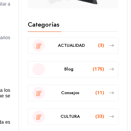
lar a
Categorías
arios
ACTUALIDAD
(3)
Blog
(175)
a los
Consejos
(11)
ue se
CULTURA
(33)
da es