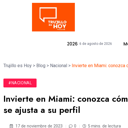
Tendencia
r Trimestre Del 2026
Mallplaza Trujil
6 de agosto de 2026
Trujillo es Hoy
>
Blog
>
Nacional
>
Invierte en Miami: conozca c
#NACIONAL
Invierte en Miami: conozca cóm
se ajusta a su perfil
17 de noviembre de 2023
0
5 mins. de lectura