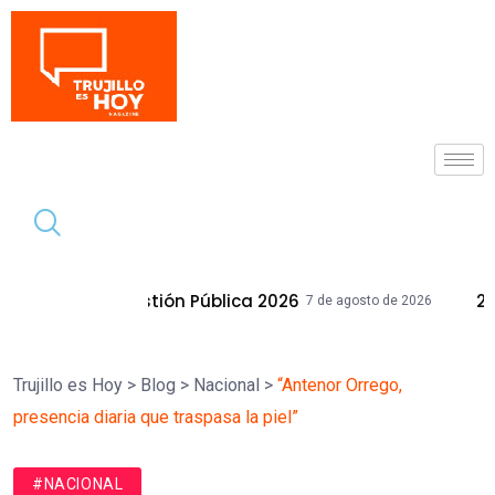
Tendencia
stión Pública 2026
28 Inmuebles Munic
7 de agosto de 2026
Trujillo es Hoy
>
Blog
>
Nacional
>
“Antenor Orrego,
presencia diaria que traspasa la piel”
#NACIONAL