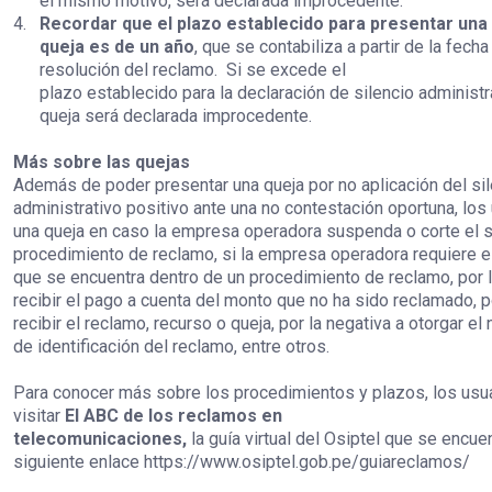
el mismo motivo, será declarada improcedente.
4.
Recordar que el plazo establecido para presentar una
queja es de un año
, que se contabiliza a partir de la fecha
resolución del reclamo.
Si se excede el
plazo establecido para la declaración de silencio administra
queja será declarada improcedente.
Más sobre las quejas
Además de poder presentar una queja por no aplicación del si
administrativo positivo ante una no contestación oportuna, lo
una queja en caso la empresa operadora suspenda o corte el se
procedimiento de reclamo, si la empresa operadora requiere 
que se encuentra dentro de un procedimiento de reclamo, por l
recibir el pago a cuenta del monto que no ha sido reclamado, p
recibir el reclamo, recurso o queja, por la negativa a otorgar e
de identificación del reclamo, entre otros.
Para conocer más sobre los procedimientos y plazos, los usu
visitar
El ABC de los reclamos en
telecomunicaciones,
la guía virtual del Osiptel que se encuen
siguiente enlace
https://www.osiptel.gob.pe/guiareclamos/