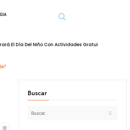
GIA
Del Niño Con Actividades Gratuitas Para Toda La Familia
6 
da?
Buscar