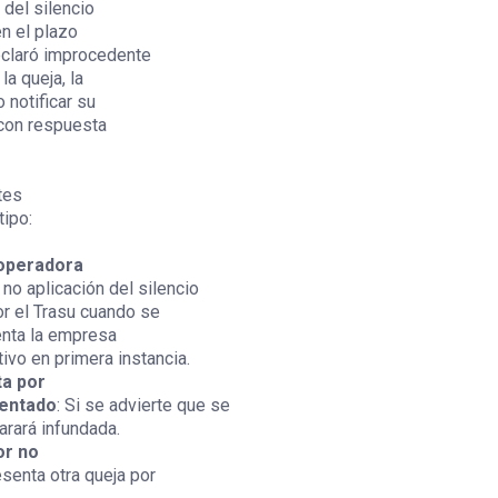
 del silencio
n el plazo
eclaró improcedente
a queja, la
 notificar su
 con respuesta
tes
ipo:
 operadora
no aplicación del silencio
r el Trasu cuando se
enta la empresa
ivo en primera instancia.
ta por
sentado
: Si se advierte que se
arará infundada.
or no
esenta otra queja por