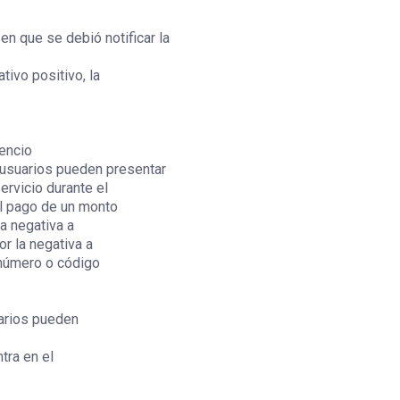
 en que se debió notificar la
tivo positivo, la
lencio
s usuarios pueden presentar
rvicio durante el
el pago de un monto
a negativa a
or la negativa a
l número o código
arios pueden
tra en el