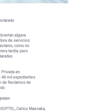
declarado
dviertan alguna
dora de servicios
reclamo, como no
nera tardía; pero
laradas
 Privada en
e 46 mil expedientes
ión de Reclamos de
ado.
quejas
 OSIPTEL, Carlos Maesaka,