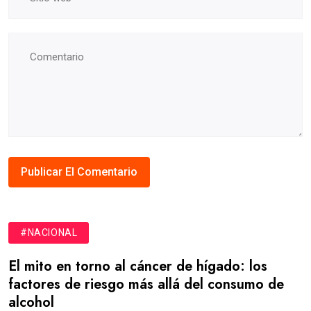
#NACIONAL
El mito en torno al cáncer de hígado: los
factores de riesgo más allá del consumo de
alcohol