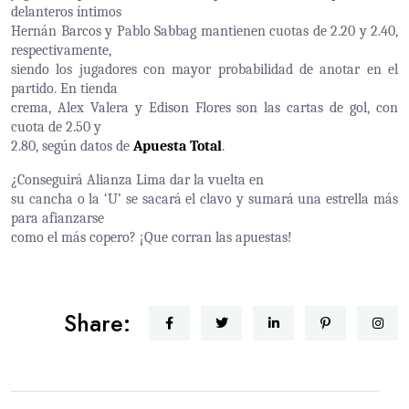
delanteros íntimos
Hernán Barcos y Pablo Sabbag mantienen cuotas de 2.20 y 2.40,
respectivamente,
siendo los jugadores con mayor probabilidad de anotar en el
partido. En tienda
crema, Alex Valera y Edison Flores son las cartas de gol, con
cuota de 2.50 y
2.80, según datos de
Apuesta Total
.
¿Conseguirá Alianza Lima dar la vuelta en
su cancha o la ‘U’ se sacará el clavo y sumará una estrella más
para afianzarse
como el más copero? ¡Que corran las apuestas!
Share: