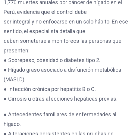
1,770 muertes anuales por cáncer de hígado en el
Perú, evidencia que el control debe
ser integral y no enfocarse en un solo hábito. En ese
sentido, el especialista detalla que
deben someterse a monitoreos las personas que
presenten:
● Sobrepeso, obesidad o diabetes tipo 2.
● Hígado graso asociado a disfunción metabólica
(MASLD).
● Infección crónica por hepatitis B o C.
● Cirrosis u otras afecciones hepáticas previas.
● Antecedentes familiares de enfermedades al
hígado.
● Alteraciones persistentes en las pruebas de