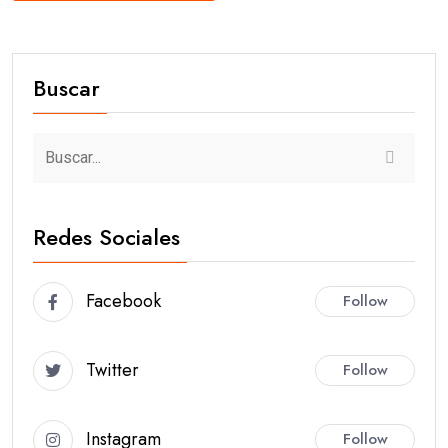
Buscar
Redes Sociales
Facebook
Follow
Twitter
Follow
Instagram
Follow