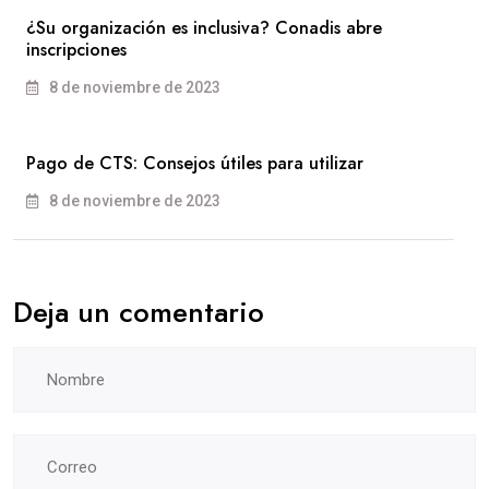
¿Su organización es inclusiva? Conadis abre
inscripciones
8 de noviembre de 2023
Pago de CTS: Consejos útiles para utilizar
8 de noviembre de 2023
Deja un comentario