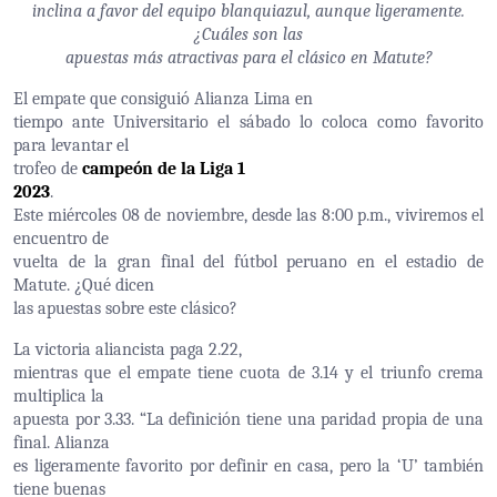
inclina a favor del equipo blanquiazul, aunque ligeramente.
¿Cuáles son las
apuestas más atractivas para el clásico en Matute?
El empate que consiguió Alianza Lima en
tiempo ante Universitario el sábado lo coloca como favorito
para levantar el
trofeo de
campeón de la Liga 1
2023
.
Este miércoles 08 de noviembre, desde las 8:00 p.m., viviremos el
encuentro de
vuelta de la gran final del fútbol peruano en el estadio de
Matute. ¿Qué dicen
las apuestas sobre este clásico?
La victoria aliancista paga 2.22,
mientras que el empate tiene cuota de 3.14 y el triunfo crema
multiplica la
apuesta por 3.33. “La definición tiene una paridad propia de una
final. Alianza
es ligeramente favorito por definir en casa, pero la ‘U’ también
tiene buenas