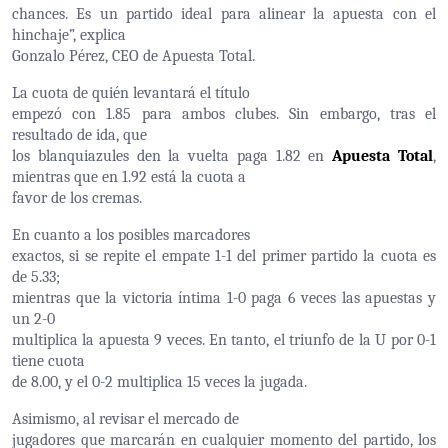
chances. Es un partido ideal para alinear la apuesta con el
hinchaje”, explica
Gonzalo Pérez, CEO de Apuesta Total.
La cuota de quién levantará el título
empezó con 1.85 para ambos clubes. Sin embargo, tras el
resultado de ida, que
los blanquiazules den la vuelta paga 1.82 en
Apuesta Total
,
mientras que en 1.92 está la cuota a
favor de los cremas.
En cuanto a los posibles marcadores
exactos, si se repite el empate 1-1 del primer partido la cuota es
de 5.33;
mientras que la victoria íntima 1-0 paga 6 veces las apuestas y
un 2-0
multiplica la apuesta 9 veces. En tanto, el triunfo de la U por 0-1
tiene cuota
de 8.00, y el 0-2 multiplica 15 veces la jugada.
Asimismo, al revisar el mercado de
jugadores que marcarán en cualquier momento del partido, los