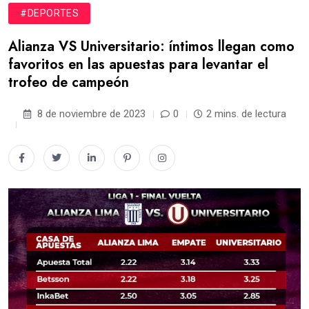
#DEPORTES
Alianza VS Universitario: íntimos llegan como
favoritos en las apuestas para levantar el
trofeo de campeón
8 de noviembre de 2023
0
2 mins. de lectura