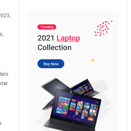
2023,
s,
laro
star
s