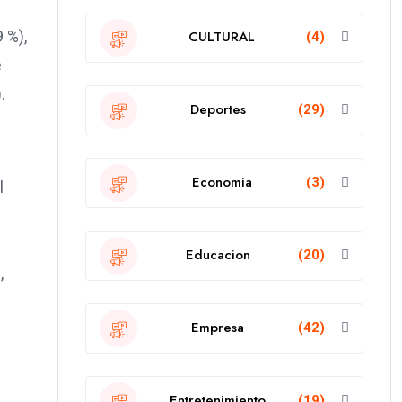
 %),
CULTURAL
(4)
e
.
Deportes
(29)
Economia
(3)
l
Educacion
(20)
,
Empresa
(42)
Entretenimiento
(19)