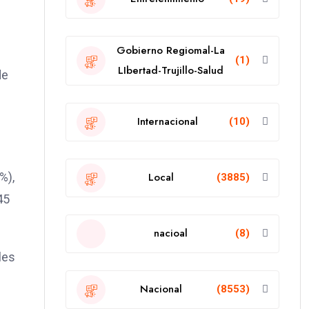
Gobierno Regiomal-La
(1)
LIbertad-Trujillo-Salud
de
s
Internacional
(10)
%),
Local
(3885)
45
nacioal
(8)
les
Nacional
(8553)