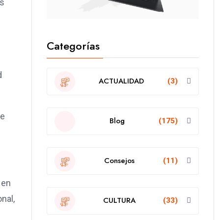
es
Categorías
d
ACTUALIDAD
(3)
ue
Blog
(175)
Consejos
(11)
 en
nal,
CULTURA
(33)