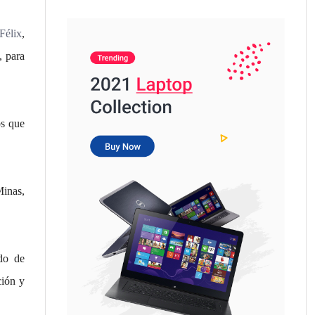
Félix
,
, para
os que
Minas,
do de
ción y