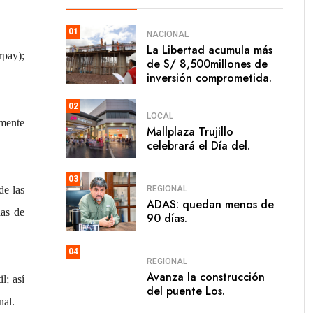
01
NACIONAL
La Libertad acumula más
rpay);
de S/ 8,500millones de
inversión comprometida.
02
LOCAL
lmente
Mallplaza Trujillo
celebrará el Día del.
03
REGIONAL
de las
ADAS: quedan menos de
das de
90 días.
04
REGIONAL
Avanza la construcción
l; así
del puente Los.
nal.