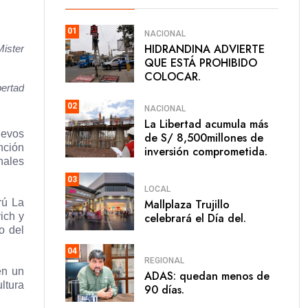
01
NACIONAL
HIDRANDINA ADVIERTE
Mister
QUE ESTÁ PROHIBIDO
COLOCAR.
bertad
02
NACIONAL
La Libertad acumula más
uevos
de S/ 8,500millones de
nción
inversión comprometida.
nales
03
LOCAL
Mallplaza Trujillo
rú La
celebrará el Día del.
ich y
o del
04
REGIONAL
en un
ADAS: quedan menos de
ltura
90 días.