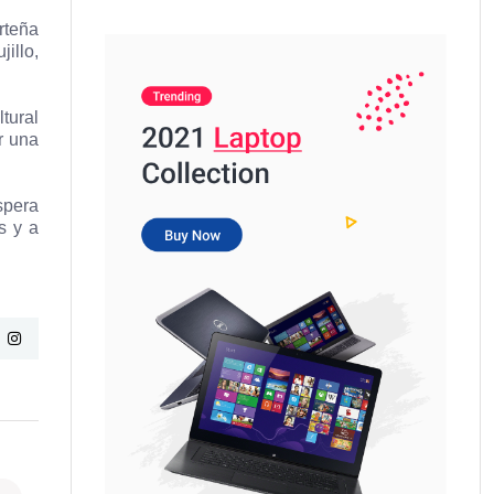
rteña
illo,
tural
r una
spera
s y a