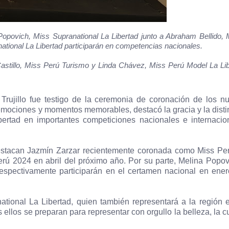
opovich, Miss Supranational La Libertad junto a Abraham Bellido, 
national La Libertad participarán en competencias nacionales.
 Castillo, Miss Perú Turismo y Linda Chávez, Miss Perú Model La Li
Trujillo fue testigo de la ceremonia de coronación de los n
e emociones y momentos memorables, destacó la gracia y la disti
bertad en importantes competiciones nacionales e internacio
estacan Jazmín Zarzar recientemente coronada como Miss Pe
erú 2024 en abril del próximo año. Por su parte, Melina Popov
respectivamente participarán en el certamen nacional en ener
rnational La Libertad, quien también representará a la región 
ellos se preparan para representar con orgullo la belleza, la cu