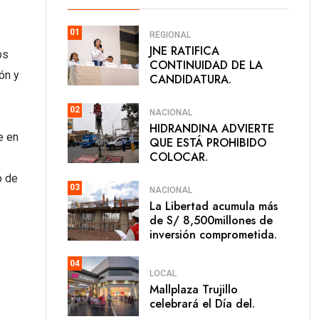
01
REGIONAL
JNE RATIFICA
os
CONTINUIDAD DE LA
ón y
CANDIDATURA.
02
NACIONAL
HIDRANDINA ADVIERTE
e en
QUE ESTÁ PROHIBIDO
COLOCAR.
o de
03
NACIONAL
La Libertad acumula más
de S/ 8,500millones de
inversión comprometida.
04
LOCAL
Mallplaza Trujillo
celebrará el Día del.