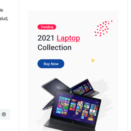
de
alud,