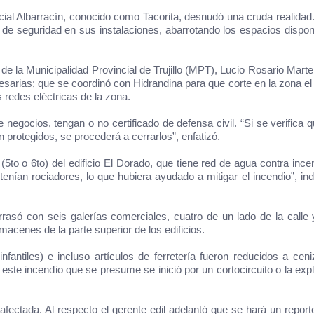
cial Albarracín, conocido como Tacorita, desnudó una cruda realidad
 de seguridad en sus instalaciones, abarrotando los espacios dispon
 la Municipalidad Provincial de Trujillo (MPT), Lucio Rosario Martell
sarias; que se coordinó con Hidrandina para que corte en la zona el 
 redes eléctricas de la zona.
e negocios, tengan o no certificado de defensa civil. “
Si se verifica 
protegidos, se procederá a cerrarlos”, enfatizó.
 (5to o 6to) del edificio El Dorado, que tiene red de agua contra ince
enían rociadores, lo que hubiera ayudado a mitigar el incendio”, ind
rasó con seis galerías comerciales, cuatro de un lado de la calle
macenes de la parte superior de los edificios.
 infantiles) e incluso artículos de ferretería fueron reducidos a cen
 este incendio que se presume se inició por un cortocircuito o la exp
fectada. Al respecto el gerente edil adelantó que se hará un reporte