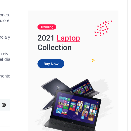
iones.
dió el
ncia y
 civil
el día
lmente