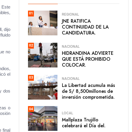
. Este
ibles,
01
REGIONAL
JNE RATIFICA
CONTINUIDAD DE LA
, dijo
CANDIDATURA.
fluido
02
NACIONAL
que no
HIDRANDINA ADVIERTE
QUE ESTÁ PROHIBIDO
COLOCAR.
ndios,
icó el
03
NACIONAL
La Libertad acumula más
de S/ 8,500millones de
 y dos
inversión comprometida.
izas o
04
LOCAL
losión
Mallplaza Trujillo
celebrará el Día del.
 final